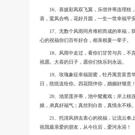
16、喜披彩凤双飞翼，乐偕并蒂连理枝
喜，鸾凤合鸣，花好月圆，一生一世幸福平
17、无数个风雨同舟堆积而成的幸福，
心的祝福你们百年好合，相亲相爰一辈子。
18、风雨中走过，看你们甘苦与共，不
祝愿。大喜的日子，愿你们快乐到永远。
19、玫瑰象征幸福甜蜜，牡丹寓意富贵
日，统统送给你。四花陪伴你，婚姻好惬意
20、池里莲并蒂，池中鸳鸯戏；岸上枝
娘，弟真好福气；真丝到白首，真情永不移
21、托清风捎去衷心的祝福，让流云奉
祝我最亲爱的朋友，从今往后，爱河永浴！