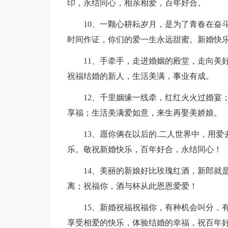
印，永结同心，相亲相爱，百年好合。
10、一颗心耕耘岁月，是为了青春在奋
时间作证，你们的爱一生永远甜蜜。新婚快
11、手牵手，走进婚姻的殿堂，走向美
祝福结婚的新人，生活美满，事业有成。
12、千里姻缘一线牵，红红火火过婚宴
享福；生活美满爱如意，来生再娶美娇娘。
13、愿你俩在以后的.二人世界中，用
乐。敬祝新婚快乐，百年好合，永结同心！
14、美丽的新娘好比玫瑰红酒，新郎就
离；祝福你，酒与杯从此恩恩爱爱！
15、新婚祝福祝福你，有种机会叫分，
享受相爱的快乐，体验结婚的幸福，祝百年