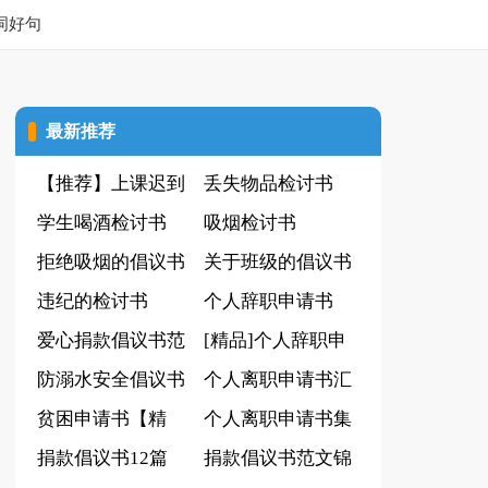
词好句
最新推荐
【推荐】上课迟到
丢失物品检讨书
检讨书
学生喝酒检讨书
吸烟检讨书
【热】
拒绝吸烟的倡议书
关于班级的倡议书
违纪的检讨书
个人辞职申请书
爱心捐款倡议书范
【共7篇】
[精品]个人辞职申
文
防溺水安全倡议书
请书
个人离职申请书汇
(精选15篇)
贫困申请书【精
编15篇
个人离职申请书集
品】
捐款倡议书12篇
合15篇
捐款倡议书范文锦