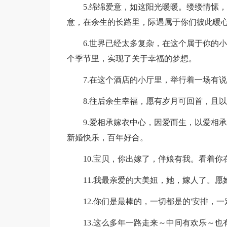
5.绵绵爱意，如这阳光暖暖。缕缕情愫
意，在余生的长路里，际遇属于你们彼此暖
6.世界已经太多复杂，在这个属于你的
个季节里，实现了关于幸福的梦想。
7.在这个酒店的小厅里，举行着一场有
8.往后余生幸福，愿有岁月可回首，且
9.爱相承嫁衣中心，因爱而生，以爱相
新婚快乐，百年好合。
10.宝贝，你出嫁了，伴娘有我。看着
11.我最亲爱的大美妞，她，嫁人了。
12.你们是最棒的，一切都是的'安排
13.这么多年一路走来～中间有欢乐～