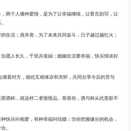
斗，两个人播种爱情，是为了让幸福继续，让誓言刻写，让
乐。
好的生活；肩并肩，为了未来共同奋斗，日子越过越红火；
；但愿人长久，千里共蚕娟；婚姻生活要幸福，快乐情浓好
爱去缠着对方，彼此互相体谅和关怀，共同分享今后的苦与
是那酒杯，就这样二者慢慢品。恭喜你，酒与杯从此形影不
有种快乐叫相爱，有种幸福叫结婚；当你把握缘分的机会，
好合。