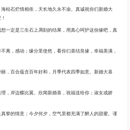
，海枯石烂情相依，天长地久永不渝。真诚祝你们新婚大
安！
我想一定是三生石上凋刻的结果，用真心呵护这份缘吧，真
弃不离，感动；缘分里使然，看你们喜结良缘，幸福美满，
华丽，百合蕴含百年好和，月季代表四季如意。新婚大喜
！
连理，岸边蝶比翼。欣闻新婚喜，祝福送给你；淑女成娇
。
上真挚的情意；今夕何夕，空气里都充满了醉人的甜蜜。谨