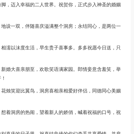
跨脚，迈入幸福的二人世界。祝贺你，正式步入神圣的婚姻
；地设一双，伴随喜庆溢满整个洞房；永结同心，是两位一
，相濡以沫度生活，早生贵子喜事多。多多祝愿今日送，只
。新婚大喜亲朋至，欢歌笑语满家园。郎情妾意含羞笑，举
开！
。花烛笑迎比翼鸟，洞房喜相亲相爱好伴侣，同德同心美姻
，想着洞房的热闹，望着新人的娇俏，喊着祝福的口号，祝
！
特别喜庆的日子里，祝喜结良缘的你们牵手共享爱情，并肩