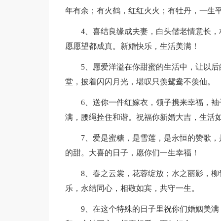
年有余；有火鹤，红红火火；有牡丹，一生
4、喜结良缘成夫妻，白头偕老情意长
愿愿望都成真。新婚快乐，生活美满！
5、愿爱洋溢在你甜蜜的生活中，让以
堂，披着闪闪月光，堪叹只羡鸳鸯不羡仙。
6、送你一件红嫁衣，领子携来幸福，
满，腰绳拴住和谐。祝福你新婚大吉，生活
7、爱是蜜糖，是雪莲，是永恒的赞歌
的甜。大喜的日子，愿你们一生幸福！
8、春之云裳，花蓉绽放；水之丽影，
乐，永结同心，相敬如宾，共守一生。
9、在这个特殊的日子里祝你们婚姻美