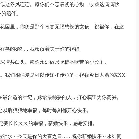
，似这冬风连连。愿你们不忘最初的心动，收藏这满满秋
心的陪伴。
小花园里，你仍是那个青春无限悠长的女孩。祝福你，在这
说有笑的婚礼，我密谈着关于你的祝福。
以深情共白头。愿你永远做只吃糖不吃苦的小公主。
承。我们相信爱是可以传递和传承的，祝福今日大婚的XXX
你在最合适的年纪，嫁给最稳妥的人，打心底里为你高兴。
愿她以后狠狠地幸福，每时每刻都开心快乐。
，一定要长长久久的幸福，新婚快乐，感谢安排。
也有泪水～今天是你的大喜之日……祝你新婚快乐～永结同