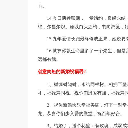
心。
14.今日两姓联姻，一堂缔约，良缘永
绵，尔昌尔炽。谨以白头之约，书向鸿笺，
15.九年爱情长跑最终修成正果，她说
16.就算你就生命里多了一个先生，但
远都有我。
创意简短的新婚祝福语2
1、树缠树绕树，永结同根树。相拥至
礼，福禄寿同祝。祝你们恩爱有加，福禄寿
2、祝你新婚快乐幸福美满，灯下一对
龙。恭喜你们步入爱的殿堂，祝百年好合。
3、结婚了，送个花篮：有玫瑰，成双