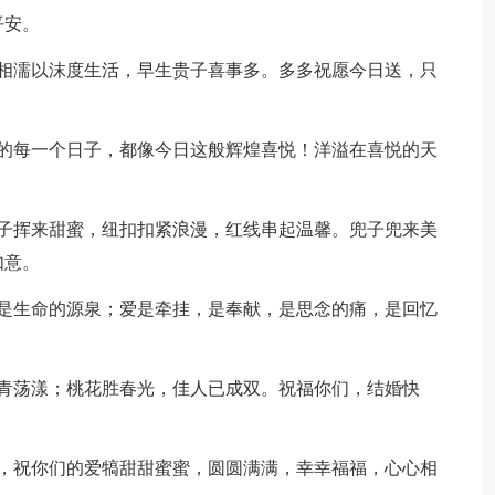
平安。
，相濡以沫度生活，早生贵子喜事多。多多祝愿今日送，只
后的每一个日子，都像今日这般辉煌喜悦！洋溢在喜悦的天
袖子挥来甜蜜，纽扣扣紧浪漫，红线串起温馨。兜子兜来美
如意。
，是生命的源泉；爱是牵挂，是奉献，是思念的痛，是回忆
柳青荡漾；桃花胜春光，佳人已成双。祝福你们，结婚快
满，祝你们的爱犒甜甜蜜蜜，圆圆满满，幸幸福福，心心相