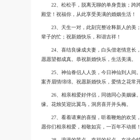
22、松松手，脱离无聊的单身贵族；跨
殿堂！祝福你，从此享受美满的婚姻生活！
23、天生一对，此刻完整诠释新人的美
辈子的忙；祝新婚快乐，和谐吉祥！
24、喜结良缘成夫妻，白头偕老情意长
愿愿望都成真。恭祝新婚快乐，生活美满。
25、神仙眷侣人人羡，今日神仙到人间
案齐眉情绵绵。祝愿新婚快乐，爱情之花常
26、相亲相爱好伴侣，同德同心美姻缘
缘。花烛笑迎比翼鸟，洞房喜开并头梅。
27、看着请柬的喜报，听着鞭炮的欢笑
愿你们相亲相爱，相敬如宾，一百年不动摇
28、浪漫的节点，幸福的起点，在这个