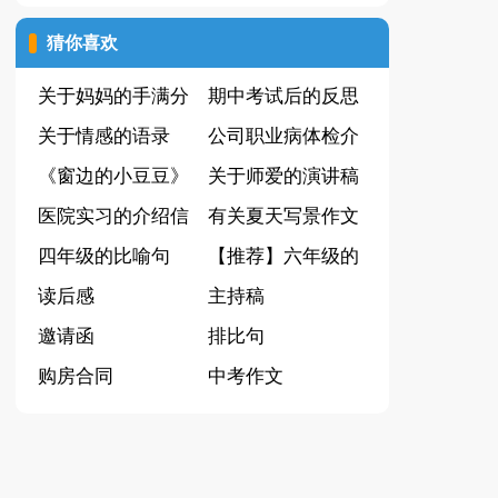
集
猜你喜欢
关于妈妈的手满分
期中考试后的反思
作文汇总6篇
关于情感的语录
作文12篇
公司职业病体检介
【推荐】
《窗边的小豆豆》
绍信
关于师爱的演讲稿
读后感(15篇)
医院实习的介绍信
有关夏天写景作文
四年级的比喻句
锦集五篇
【推荐】六年级的
读后感
作文300字5篇
主持稿
邀请函
排比句
购房合同
中考作文