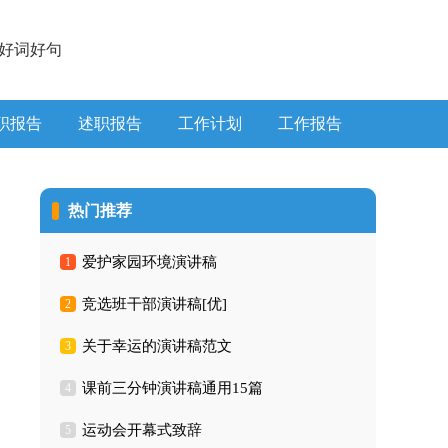
好词好句
职报告
述职报告
工作计划
工作报告
热门推荐
爱护家园环境演讲稿
1
竞选班干部演讲稿[优]
2
关于幸运的演讲稿范文
3
课前三分钟演讲稿通用15篇
4
运动会开幕式致辞
5