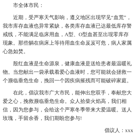
市全体市民：
近期，受严寒天气影响，遵义地区出现罕见“血荒”，
我市库存血液也异常紧缺，各类库存血液已达最低库存警
戒线，不能满足临床用血，A型、O型血甚至出现零库存
现象。那些躺在病床上等待用血生命岌岌可危，病人家属
心急如焚。
殷红血液是生命源泉，健康血液是送给患者最温暖礼
物。当您献出一袋承载着爱心血液时，您可能就会拯救一
个濒临垂危生命，挽回一个因疾病摧残而可能破碎家庭。
在此，倡议我市广大市民，能伸出您双手，奉献您大
爱之心，挽救濒临垂危生命。众人拾柴火焰高，我们相
信，因为您参与，会给这个严寒冬季带来大爱温暖。送人
玫瑰，手留余香，我们期盼您参与!
倡议人：xxx