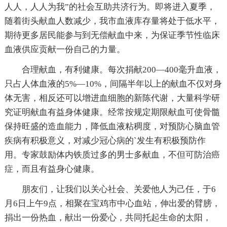
人人，人人为我”的社会互助共济行为。即将进入夏季，
随着街头献血人数减少，我市血液库存量将处于低水平，
期待更多居民能参与到无偿献血中来，为保证季节性临床
血液供应贡献一份自己的力量。
合理献血，有利健康。每次捐献200—400毫升血液，
只占人体血液的5%—10%，间隔半年以上的献血不仅对身
体无害，相反还可以增进血细胞的新陈代谢，大量科学研
究证明献血有益身体健康。经常按规定期限献血可使骨髓
保持旺盛的造血能力，降低血液粘稠度，对预防心脑血管
疾病有积极意义，对减少冠心病的`发生有积极预防作
用。专家鼓励体内铁质过多的男士多献血，不但可防治癌
症，而且有益身心健康。
朋友们，让我们以关心社会、关爱他人为己任，于6
月6日上午9点，相聚在宝鸡市中心血站，伸出爱的臂膀，
捐出一份热血，献出一份爱心，共同托起生命的太阳，