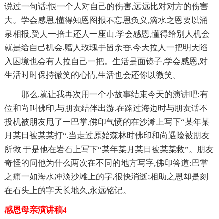
说过一句话:恨一个人对自己的伤害,远远比对对方的伤害
大。学会感恩,懂得知恩图报不忘恩负义,滴水之恩要以涌
泉相报,受人一掊土还人一座山.学会感恩,懂得给别人机会
就是给自己机会,赠人玫瑰手留余香,今天拉人一把明天陷
入困境也会有人拉自己一把。生活是面镜子,学会感恩,对
生活时时保持微笑的心情,生活也会还你以微笑。
那么,就让我再次用一个小故事结束今天的演讲吧:有
位和尚叫佛印,与朋友结伴出游.在路过海边时与朋友话不
投机被朋友甩了一巴掌,佛印气愤的在沙滩上写下“某年某
月某日被某某打“.当走过原始森林时佛印和尚遇险被朋友
所救,于是他在岩石上写下“某年某月某日被某某救”。朋友
奇怪的问他为什么两次在不同的地方写字,佛印答道:巴掌
之痛一如海水冲淡沙滩上的字,很快消逝;相助之恩却是刻
在石头上的字天长地久,永远铭记。
感恩母亲演讲稿4