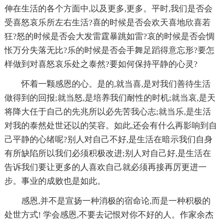
伸在生活的各个方面中,以及更多,更多。平时,我们是否会
受喜怒哀乐所左右生活?喜的时候是否会欢天喜地欣喜若
狂?怒的时候是否会大发雷霆暴跳如雷?哀的时候是否会惆
怅万分失落无比?乐的时候是否会手舞足蹈得意忘形?要怎
样做到对喜怒哀乐处之泰然?要如何保持平静的心灵?
怀着一颗感恩的心。是的,就当喜,是对我们善待生活
做得到的回报;就当怒,是培养我们耐性的时机;就当哀,是天
将降大任于自己的先兆所以必先苦我心志;就当乐,是生活
对我的泰然处世还以的笑容。如此,还会有什么再影响到自
己平静的心绪呢?别人对自己不好,是生活在暗示我们自身
有所缺陷所以我们必须积极改进;别人对自己好,是生活在
告诉我们要让更多的人喜欢自己就必须再接再厉更进一
步。事业的成败也是如此。
感恩,并不是宣扬一种消极的宿命论,而是一种积极的
处世方式! 学会感恩,不要去记恨对你不好的人。作家余杰