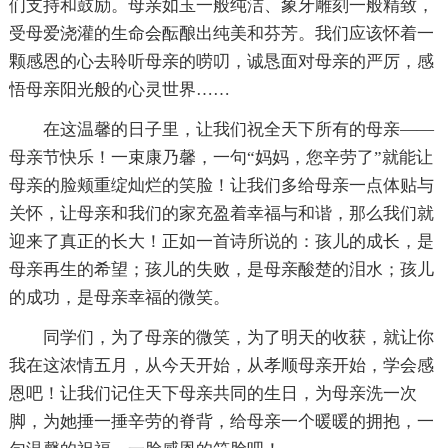
们支持和鼓励。母亲如玉一般纯洁、象牙雕刻一般精致，
受母爱浇灌的生命会酝酿出纯美和芬芳。我们应该怀着一
颗感恩的心去聆听母亲的唠叨，诚恳面对母亲的严厉，感
悟母亲阳光般的心灵世界……
在这温馨的日子里，让我们祝全天下所有的母亲——
母亲节快乐！一束康乃馨，一句“妈妈，您辛劳了”就能让
母亲的脸颊重绽灿烂的笑脸！让我们多给母亲一点体贴与
关怀，让母亲和我们的家充盈着幸福与和谐，那么我们就
迎来了真正的长大！正如一首诗所说的：孩儿的成长，是
母亲再生的希望；孩儿的失败，是母亲酸楚的泪水；孩儿
的成功，是母亲幸福的微笑。
同学们，为了母亲的微笑，为了明天的收获，就让你
我在这浓情五月，从今天开始，从孝顺母亲开始，学会感
恩吧！让我们记住天下母亲共同的生日，为母亲洗一次
脚，为她捶一捶辛劳的脊背，给母亲一个暖暖的拥抱，一