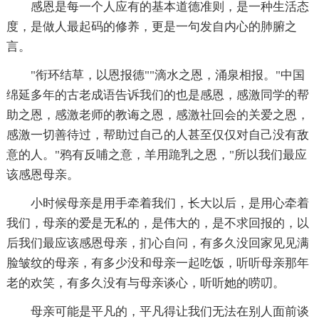
感恩是每一个人应有的基本道德准则，是一种生活态
度，是做人最起码的修养，更是一句发自内心的肺腑之
言。
"衔环结草，以恩报德""滴水之恩，涌泉相报。"中国
绵延多年的古老成语告诉我们的也是感恩，感激同学的帮
助之恩，感激老师的教诲之恩，感激社回会的关爱之恩，
感激一切善待过，帮助过自己的人甚至仅仅对自己没有敌
意的人。"鸦有反哺之意，羊用跪乳之恩，"所以我们最应
该感恩母亲。
小时候母亲是用手牵着我们，长大以后，是用心牵着
我们，母亲的爱是无私的，是伟大的，是不求回报的，以
后我们最应该感恩母亲，扪心自问，有多久没回家见见满
脸皱纹的母亲，有多少没和母亲一起吃饭，听听母亲那年
老的欢笑，有多久没有与母亲谈心，听听她的唠叨。
母亲可能是平凡的，平凡得让我们无法在别人面前谈