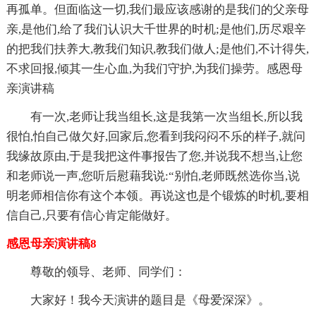
再孤单。但面临这一切,我们最应该感谢的是我们的父亲母
亲,是他们,给了我们认识大千世界的时机;是他们,历尽艰辛
的把我们扶养大,教我们知识,教我们做人;是他们,不计得失,
不求回报,倾其一生心血,为我们守护,为我们操劳。感恩母
亲演讲稿
有一次,老师让我当组长,这是我第一次当组长,所以我
很怕,怕自己做欠好,回家后,您看到我闷闷不乐的样子,就问
我缘故原由,于是我把这件事报告了您,并说我不想当,让您
和老师说一声,您听后慰藉我说:“别怕,老师既然选你当,说
明老师相信你有这个本领。再说这也是个锻炼的时机,要相
信自己,只要有信心肯定能做好。
感恩母亲演讲稿8
尊敬的领导、老师、同学们：
大家好！我今天演讲的题目是《母爱深深》。