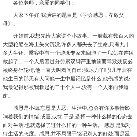
各位老师，亲爱的同学们：
大家下午好!我演讲的题目是《学会感恩，孝敬父
母》。
开始前,我想先给大家讲个小故事。一艘载有数百人的
大型轮船在海上失火沉没,许多人都失去了生命,只有九十
多人生还。乘客中有一个游泳专家来回游了十几次,在连续
救起了二十个人后因过分劳累双脚严重抽筋而导致残废必
须终身坐轮椅,他一直大叫着问自己:我尽力了吗!几年后在
他生日的那天有人问他一生中最记忆是什么,他伤感的说:
我最记得那被我救起的二十个人中,没有一个人来向我道
谢。
感恩是小德,忘恩是大恶。生活中,总会有许多事情影
响着我们的情绪,或喜,或忧,于是,选择一种什么样的心态去
面对生活,也就选择了过什么样的一种生活。 感恩,是我对
待生活的态度。感恩,并不局限于铭记别人的好处,而是延