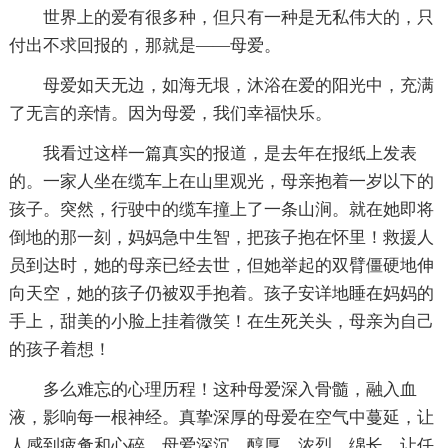
世界上的爱有很多种，但只有一种是无私伟大的，只
付出不求回报的，那就是——母爱。
母爱如天无边，如海无垠，沐浴在爱的阳光中，充满
了无言的亲情。因为母爱，我们幸福快乐。
我看过这样一篇真实的报道，是去年在报纸上发表
的。一家人坐在缆车上在山里观光，母亲抱着一岁以下的
孩子。突然，行驶中的缆车撞上了一条山涧。就在她即将
倒地的那一刻，妈妈急中生智，把孩子抱在怀里！救援人
员到达时，她的母亲已经去世，但她举起的双臂僵硬地伸
向天空，她的孩子仍被双手抱着。孩子安详地睡在妈妈的
手上，甜美的小脸上挂着微笑！在生死关头，母亲为自己
的孩子着想！
多么难忘的心理历程！这种母爱深入骨髓，融入血
液，影响每一根神经。真挚深厚的母爱在空气中蔓延，让
人感到疲惫和心碎。母爱深沉、醇厚、浓烈、绵长，让任