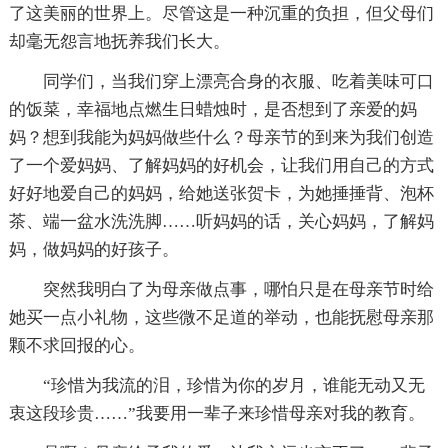
了这美丽的世界上。尽管这是一种沉重的负担，但父母们
却毫无怨言地抚养我们长大。
同学们，当我们穿上漂亮合身的衣服、吃着美味可口
的饭菜，幸福地点燃生日蜡烛时，是否想到了亲爱的妈
妈？想到我能为妈妈做些什么？母亲节的到来为我们创造
了一个爱妈妈、了解妈妈的好机会，让我们用自己的方式
好好地爱自己的妈妈，给她送张贺卡，为她捶捶背、泡杯
茶、端一盆水洗洗脚……听妈妈的话，关心妈妈，了解妈
妈，做妈妈的好孩子。
突然我明白了为母亲做点事，哪怕只是在母亲节时给
她买一点小礼物，这些微不足道的举动，也能抚慰母亲那
颗不求回报的心。
“珍惜为我流的泪，珍惜为你的岁月，谁能无动又无
衷这段珍贵……”我要用一辈子来珍惜母亲对我的教育。