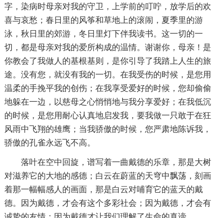
字，染病时母亲对我的守卫，上学前的叮咛，放学后的欢
喜与哀愁；春日里的风筝和草地上的滚闹，夏季里的游
泳，秋日里的郊游，冬日里灯下伴我读书。这一切的一
切，都是母亲对我的爱所构成的温情。谢谢你，母亲！是
你教会了我做人的基根基则，是你引导了我踏上人生的旅
途。没有您，就没有我的一切。在我受伤的时候，是您用
温柔的手挽平我的创伤；在我享受爱好的时候，您却偷偷
地躲在一边，以慈母之心悄悄地与我分享爱好；在我低沉
的时候，是您用耐心认真地启发我，要我做一只敢于在狂
风雨中飞翔的雄鹰；当我骄傲的时候，您严肃地陈诉我，
骄傲的孔雀永远飞不高。
落叶在空中回旋，谱写着一曲戴德的乐章，那是大树
对滋养它的大地的感德；白云在蔚蓝的天穹中飘荡，刻画
着那一幅幅感人的画面，那是白云对哺育它的蓝天的戴
德。因为戴德，才会有这个多彩社会；因为戴德，才会有
诚挚的友情；因为戴德才让我们理解了生命的真谛。