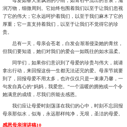
母爱如春天里飘洒的小雨，如青石中流出的甘泉，滋
润万物，细微周到。它始终包围着我们以至于让我们忽视
了它的伟大；它永远呵护着我们，以至于我们麻木了它的
厚重；它一直支持着我们，以至于让我们不觉得它的珍
贵。
总有一天，母亲会苍老，白发会渐渐侵染她的青丝，
但我们要知道，她们对我们的爱会一如既往的如水温柔。
同学们，如果你们意识到了母爱的珍贵与伟大，就请
拿出行动，来回报这份一生都无法还完的爱。母亲节就要
到了，回报母爱不用太多，也许仅仅只是一束康乃馨，一
句发自真心的“妈妈，我爱您。”一个温暖的拥抱或一个令
她满意的成绩，尽我们所能去感恩。
我们应让母爱时刻荡漾在我们的心中，时刻不忘回报
母亲那似水，似海，永远那样纯净，无垠，圣洁的母爱。
感恩母亲演讲稿10