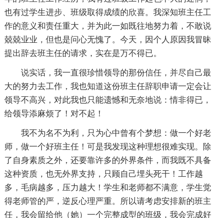
也有过学生进步、班级取得成绩的欣喜。我深知班主任工
作的意义和责任重大，并为此一如既往地努力着，不敢说
兢兢业业，但也是问心无愧了。今天，因个人原因我冒昧
提出辞去班主任的请求，实在是万不得已。
说实话，我一直很珍惜领导的那份信任，并尽自己最
大的努力去工作，我也知道这份班主任辞职申请一定会让
领导不高兴，对此我也只能遗憾和无奈地说：情非得已，
给领导添麻烦了！对不起！
我不为名不为利，只为心中曾有个梦想：做一个好老
师，做一个好班主任！可是我发现这种理想很难实现。除
了自身素质之外，还要靠许多的外界条件，而我既不具备
这种资质，也无外界支持，只顾自己埋头死干！工作越
多，毛病越多，压力越大！学生和老师都不满意，学生觉
得老师管的严，逆反心理严重。所以请考虑安排新的班主
任，我会留给他（她）一个完整成型的班级，我会完成好