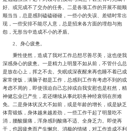
好、或完成不了交办的任务。二是各项工作的开展不能顺
顺当当，总是感到磕磕碰碰，一些小的失误、差错时常出
现，一些安排不能尽人意，总是招来各方面的埋怨与抱
怨，无形当中造成不小的矛盾。
2、身心疲惫。
秉性使然，造成了我对工作总想尽善尽美，这也使我
深感身心的疲惫。一是精力上明显不如从前，不管什么总
是放在心上，挥之不去。失眠或深夜醒来再也睡不着已成
家常便饭，满脑子都是工作，总感到工作有考虑不到的或
考虑不周的，即使强迫自己忘掉或自我安慰也是枉然，精
神健忘业已产生，若还继续从事此职务神经衰弱在所难
免。二是身体状况大不如前，或是年龄的增长，或是缺乏
体育锻炼，身体越来越差劲，一些工作干起了明显吃不
消，腰酸腿痛，浑身感到酸痛不适、全身乏力。即使再
干，也因疲惫而产生懈怠、消极的情绪，对工作造成不利