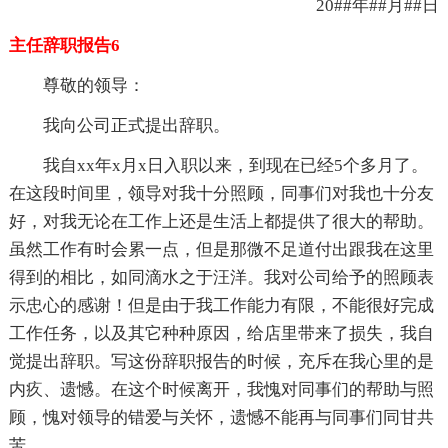
20##年##月##日
主任辞职报告6
尊敬的
领导：
我向公司正式提出辞职。
我自xx年x月x日入职以来，到现在已经5个多月了。
在这段时间里，
领导对我十分照顾，同事们对我也十分友
好，对我无论在工作上还是生活上都
提供了很大的帮助。
虽然工作有时会累一点，但是那微不足道付出跟我在这里
得到的相比，如同滴水之于汪洋。我对公司给予的照顾表
示忠心的感谢！但是由于我工作能力有限，不能很好完成
工作任务，以及其它种种原因，给店里带来了损失，我自
觉提出辞职。写这份辞职报告的时候，充斥在我心里的是
内疚、遗憾。在这个时候离开，我愧对同事们的帮助与照
顾，愧对
领导的错爱与关怀，遗憾不能再与同事们同甘共
苦。