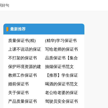
词好句
最新推荐
质量保证书(精)
(精华)学习保证书
上课不说话的保证
写给老师的保证书
书范文
不打架的保证书
(实用)
品质保证书【集合
保护环境资源的建
15篇】
抽烟保证书范文
议书(15篇)
教师工作保证书
【推荐】学生保证
婚前保证书
书
喝酒的保证书范文
关于保证书
14篇
老公给老婆的保证
产品质量保证书
书
驾驶员安全保证书