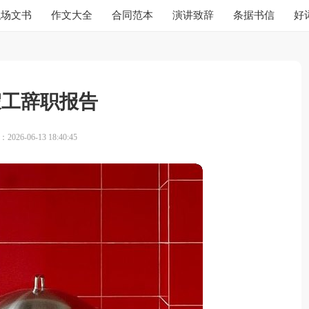
职场文书
作文大全
合同范本
演讲致辞
条据书信
好
假工辞职报告
026-06-13 18:40:45