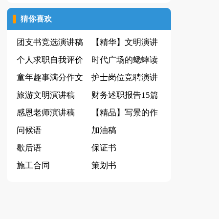
(集合15篇)
猜你喜欢
团支书竞选演讲稿
【精华】文明演讲
15篇
个人求职自我评价
稿四篇
时代广场的蟋蟀读
15篇
童年趣事满分作文
后感(15篇)
护士岗位竞聘演讲
汇总5篇
旅游文明演讲稿
稿
财务述职报告15篇
感恩老师演讲稿
【精品】写景的作
【推荐】
问候语
文汇总八篇
加油稿
歇后语
保证书
施工合同
策划书