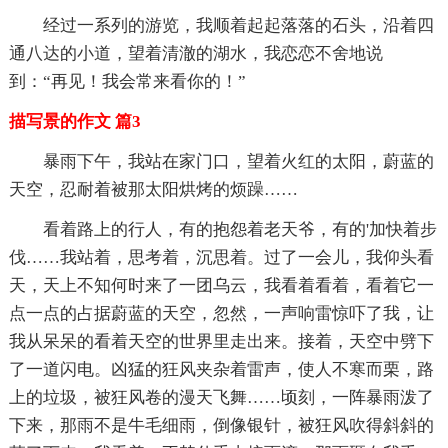
经过一系列的游览，我顺着起起落落的石头，沿着四
通八达的小道，望着清澈的湖水，我恋恋不舍地说
到：“再见！我会常来看你的！”
描写景的作文 篇3
暴雨下午，我站在家门口，望着火红的太阳，蔚蓝的
天空，忍耐着被那太阳烘烤的烦躁……
看着路上的行人，有的抱怨着老天爷，有的'加快着步
伐……我站着，思考着，沉思着。过了一会儿，我仰头看
天，天上不知何时来了一团乌云，我看着看着，看着它一
点一点的占据蔚蓝的天空，忽然，一声响雷惊吓了我，让
我从呆呆的看着天空的世界里走出来。接着，天空中劈下
了一道闪电。凶猛的狂风夹杂着雷声，使人不寒而栗，路
上的垃圾，被狂风卷的漫天飞舞……顷刻，一阵暴雨泼了
下来，那雨不是牛毛细雨，倒像银针，被狂风吹得斜斜的