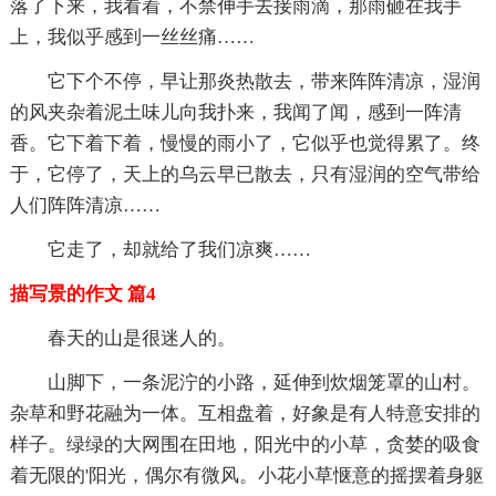
落了下来，我看着，不禁伸手去接雨滴，那雨砸在我手
上，我似乎感到一丝丝痛……
它下个不停，早让那炎热散去，带来阵阵清凉，湿润
的风夹杂着泥土味儿向我扑来，我闻了闻，感到一阵清
香。它下着下着，慢慢的雨小了，它似乎也觉得累了。终
于，它停了，天上的乌云早已散去，只有湿润的空气带给
人们阵阵清凉……
它走了，却就给了我们凉爽……
描写景的作文 篇4
春天的山是很迷人的。
山脚下，一条泥泞的小路，延伸到炊烟笼罩的山村。
杂草和野花融为一体。互相盘着，好象是有人特意安排的
样子。绿绿的大网围在田地，阳光中的小草，贪婪的吸食
着无限的'阳光，偶尔有微风。小花小草惬意的摇摆着身躯