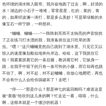
色环绕的湖水映入眼帘。我兴奋地跑了过去，啊，好清的
水！湖边的'小石子一堆堆，零零星星，红的，黄的，青
的，如果经波澜一涛打，那是多么美妙！可是翠绿般的水
像宝石一样宁静，一样慈祥。
“蛐蛐、蛐蛐——“一阵阵刺耳而不太响亮的声音惊扰
了正在练习打水漂的我，我准备抓住这只吃草的害
虫。“嘿！”这只蛐蛐竟然自己跳到了湖水里。只见它又以
惊人的速度像划船似地奔向岸边。哈哈，这下我抓住它
啦！我紧紧抓着它的一条后腿，教训着它时，它纵身一
跳，在我手中留下的只有一条可怜的小腿，而它却再也跳
不动了。啊，对不起，对不起蛐蛐，你放心地爬吧，再也
不会有什么人会给你搞破坏了！走吧！
“停——”那是什么？那是神七的返回舱吗？难道这是
被“蔷薇”给吹到这儿来的啊？忙走近一看，嘻嘻，什么
啊，这根本就是一个缴沙的机器！