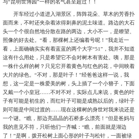
与“昆明世博园”一样的名气甚至超过！！
开车经过小道进入湖景区，阵阵花朵、草木的芳香扑
面而来，不时还夹杂着浓得刺鼻的泥土味道。路边的大石
头一个个很自然地分散在路的两边，大小不一，是瞭望、
照像的好去处。“看，那棵树上还编着号呢！”我走近一
看，上面确确实实有着蓝蓝的两个大字“51”，我并不知道
这有什么用处，只是希望它不会对树木有害处。咦，那是
一株什么样的树？只见它开着黄色与红色的花，中间映着
大片的绿色。“不对，那是叶子！”经爸爸这样一说，我
想，这一定是一株爱美的树，头上插了一个小簪子，下面
又戴一个小皇冠……不对不对，实际点儿来说，黄色的叶
子有可能是初生的，而红叶子可能是成熟以后的，绿叶子
则可能是中间过渡的……现在这棵树的身世对我来说还是
一个谜。“瞧，那边亮晶晶的石桥多么漂亮！”但是爸妈与
我的意见不符，只听他们一齐喊：“瞧，前面就是湖边
了！”是啊，拨开松树上面心形的叶子与松针，一面被绿