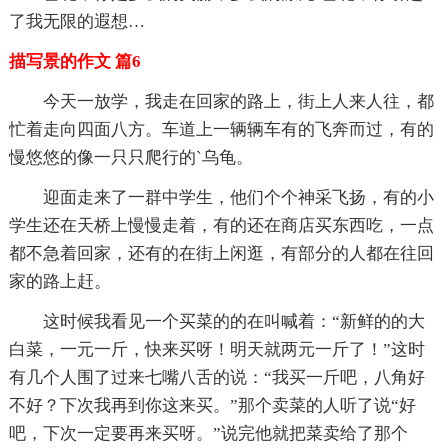
了我无限的遐想…
描写景的作文 篇6
今天一放学，我走在回家的路上，街上人来人往，都
忙着走向四面八方。车道上一辆辆车有的飞奔而过，有的
慢悠悠的像一只只爬行的`乌龟。
迎面走来了一群中学生，他们个个神采飞扬，有的小
学生还在天桥上慢慢走着，有的还在商店买东西吃，一点
都不急着回家，还有的在街上闲逛，有部分的人都在往回
家的路上赶。
这时候我看见一个买菜的的在叫喊着：“新鲜的的大
白菜，一元一斤，快来买呀！明天就两元一斤了！”这时
有几个人围了过来七嘴八舌的说：“我买一斤吧，八角好
不好？下次我再到你这来买。”那个卖菜的人听了说“好
吧，下次一定要再来买呀。”说完他就把菜卖给了那个