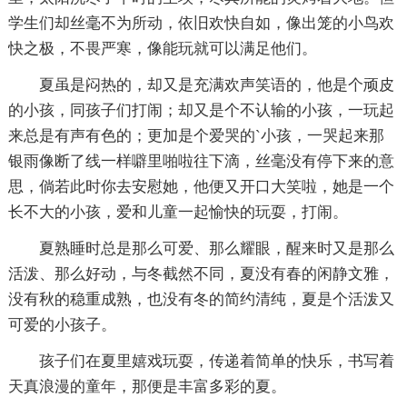
学生们却丝毫不为所动，依旧欢快自如，像出笼的小鸟欢
快之极，不畏严寒，像能玩就可以满足他们。
夏虽是闷热的，却又是充满欢声笑语的，他是个顽皮
的小孩，同孩子们打闹；却又是个不认输的小孩，一玩起
来总是有声有色的；更加是个爱哭的`小孩，一哭起来那
银雨像断了线一样噼里啪啦往下滴，丝毫没有停下来的意
思，倘若此时你去安慰她，他便又开口大笑啦，她是一个
长不大的小孩，爱和儿童一起愉快的玩耍，打闹。
夏熟睡时总是那么可爱、那么耀眼，醒来时又是那么
活泼、那么好动，与冬截然不同，夏没有春的闲静文雅，
没有秋的稳重成熟，也没有冬的简约清纯，夏是个活泼又
可爱的小孩子。
孩子们在夏里嬉戏玩耍，传递着简单的快乐，书写着
天真浪漫的童年，那便是丰富多彩的夏。