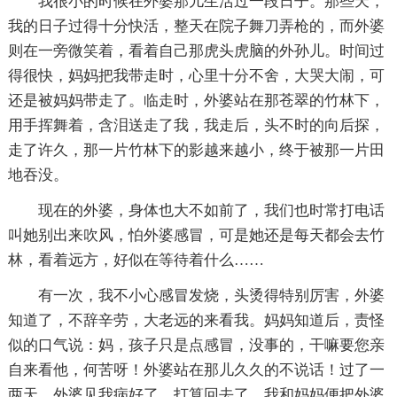
我很小的时候在外婆那儿生活过一段日子。那些天，
我的日子过得十分快活，整天在院子舞刀弄枪的，而外婆
则在一旁微笑着，看着自己那虎头虎脑的外孙儿。时间过
得很快，妈妈把我带走时，心里十分不舍，大哭大闹，可
还是被妈妈带走了。临走时，外婆站在那苍翠的竹林下，
用手挥舞着，含泪送走了我，我走后，头不时的向后探，
走了许久，那一片竹林下的影越来越小，终于被那一片田
地吞没。
现在的外婆，身体也大不如前了，我们也时常打电话
叫她别出来吹风，怕外婆感冒，可是她还是每天都会去竹
林，看着远方，好似在等待着什么……
有一次，我不小心感冒发烧，头烫得特别厉害，外婆
知道了，不辞辛劳，大老远的来看我。妈妈知道后，责怪
似的口气说：妈，孩子只是点感冒，没事的，干嘛要您亲
自来看他，何苦呀！外婆站在那儿久久的不说话！过了一
两天，外婆见我病好了，打算回去了，我和妈妈便把外婆