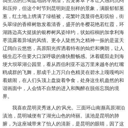
我生活的巴蜀盆地阴冷潮湿，云笼雾罩下常让人感到沉闷
和压抑，但这个时节到昆明则是别样的景象，满眼郁郁葱
葱，红土地上绣满了绿植被，花繁叶茂显得色彩缤纷，街
头翠绿的香樟树散发着清香，盛开的冬樱花艳若红霞，环
湖路边高大挺拔的银桦树风姿绰约，状如棕榈的加拿利海
枣流露着异域的风情。更令人陡然为之精神一振的是蓝天
辽阔白云悠悠，高原阳光挥洒着特有的灿烂和爽朗，让人
顿生忍不住要大口深呼吸的痛快酣畅感。沐着暖阳走到海
埂大坝翠湖公园里，看从西伯利亚不远万里来越冬的红嘴
鸥成群的飞舞，那成千上万只白色精灵在碧水上嘎嘎鸣叫
着嬉闹，在人们头顶上盘旋着争食，处身这生机盎然的和
谐画面中，人会情不自禁的进入和陶醉在脱俗忘我的境
界。
我喜欢昆明灵秀迷人的'风光。三面环山南濒高原湖泊
滇池，昆明城便有了湖光山色的绮丽。滇池是昆明的肺
腑，为这座城带来了怡人的清新，是昆明的眼睛，因了这