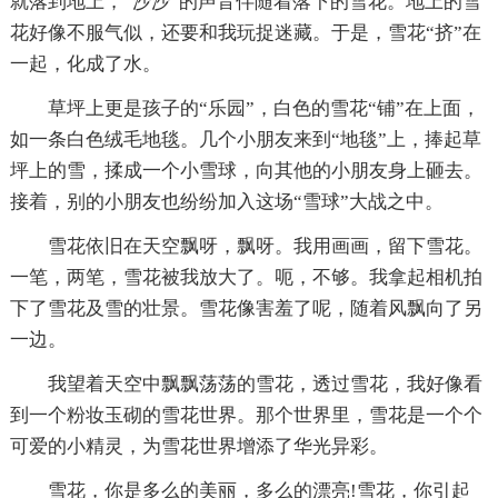
就落到地上，“沙沙”的声音伴随着落下的雪花。地上的雪
花好像不服气似，还要和我玩捉迷藏。于是，雪花“挤”在
一起，化成了水。
草坪上更是孩子的“乐园”，白色的雪花“铺”在上面，
如一条白色绒毛地毯。几个小朋友来到“地毯”上，捧起草
坪上的雪，揉成一个小雪球，向其他的小朋友身上砸去。
接着，别的小朋友也纷纷加入这场“雪球”大战之中。
雪花依旧在天空飘呀，飘呀。我用画画，留下雪花。
一笔，两笔，雪花被我放大了。呃，不够。我拿起相机拍
下了雪花及雪的壮景。雪花像害羞了呢，随着风飘向了另
一边。
我望着天空中飘飘荡荡的雪花，透过雪花，我好像看
到一个粉妆玉砌的雪花世界。那个世界里，雪花是一个个
可爱的小精灵，为雪花世界增添了华光异彩。
雪花，你是多么的美丽，多么的漂亮!雪花，你引起