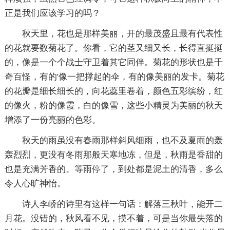
正是我们应该学习的吗？
秋天里，花也是那样美丽，开的最茂盛且最有代表性
的花就要数菊花了。你看，它的茎又细又长，长得直挺挺
的，像是一个个战士守卫着其它同伴。菊花的形状也是千
奇百怪，有的'像一把撑起的伞，有的像美丽的发卡。菊花
的花瓣是细长细长的，向花蕊里卷着，颜色五彩缤纷，红
的像火，粉的像霞，白的像雪，这些小精灵为美丽的秋天
增添了一份亮丽的色彩。
秋天的雨虽没有春雨那样斜风细雨，也不及夏雨的轰
轰烈烈，更没有冬雨那般天寒地冻，但是，秋雨是香甜的
也是充满芳香的。等雨停了，到处都是泥土的清香，多么
令人心旷神怡。
诗人李峤的诗里有这样一句话：解落三秋叶，能开二
月花。没错的，秋风看不见，摸不着，可是当你最失落的