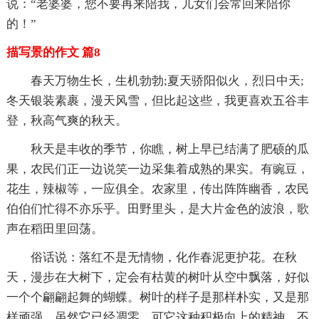
说：“老婆婆，您不要再来陪我，儿女们会常回来陪你
的！”
描写景的作文 篇8
春天万物生长，生机勃勃;夏天骄阳似火，烈日中天;
冬天银装素裹，漫天风雪，但比起这些，我更喜欢五谷丰
登，秋高气爽的秋天。
秋天是丰收的季节，你瞧，树上早已结满了肥硕的瓜
果，农民们正一边说笑一边采集着成熟的果实。有豌豆，
花生，辣椒等，一应俱全。农家里，传出阵阵幽香，农民
伯伯们忙得不亦乐乎。田野里头，是大片金色的波浪，歌
声在稻田里回荡。
俗话说：落红不是无情物，化作春泥更护花。在秋
天，漫步在大树下，定会有枯黄的树叶从空中飘落，好似
一个个翩翩起舞的蝴蝶。树叶的样子是那样朴实，又是那
样顽强，虽然它已经凋零，可它这种积极向上的精神，不