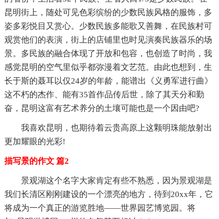
昆明街上，随处可见色彩缤纷的少数民族风格的服饰，多
姿多彩悦目又赏心。少数民族多能歌又善舞，在民族村可
观赏他们的表演，街上的店铺里也时见演奏民族器乐的场
景。多民族的融合体现了开放和包容，也创造了时尚，我
感觉昆明的空气里似乎都弥漫着文艺范。由此也想到，生
长于斯的聂耳以仅24岁的年龄，能谱出《义勇军进行曲》
这不朽的杰作、能有35首作品传后世，除了其天分和勤
奋，昆明这富有艺术养分的土壤可能也是一个因由吧?
我喜欢昆明，也期待着云贵高原上这颗明珠能放射出
更加耀眼的光彩!
描写景的作文 篇2
景观湖这个名字大家肯定有些不熟悉，因为景观湖是
我们长清区刚刚建设的一个漂亮的地方，待到20xx年，它
将成为一个真正的游览胜地——世界园艺博览园。将