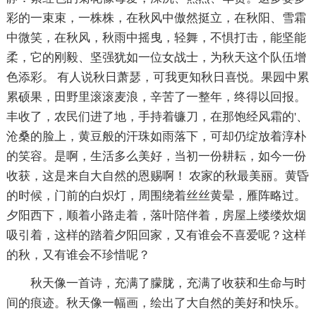
彩的一束束，一株株，在秋风中傲然挺立，在秋阳、雪霜
中微笑，在秋风，秋雨中摇曳，轻舞，不惧打击，能坚能
柔，它的刚毅、坚强犹如一位女战士，为秋天这个队伍增
色添彩。 有人说秋日萧瑟，可我更知秋日喜悦。果园中累
累硕果，田野里滚滚麦浪，辛苦了一整年，终得以回报。
丰收了，农民们进了地，手持着镰刀，在那饱经风霜的'、
沧桑的脸上，黄豆般的汗珠如雨落下，可却仍绽放着淳朴
的笑容。是啊，生活多么美好，当初一份耕耘，如今一份
收获，这是来自大自然的恩赐啊！ 农家的秋最美丽。黄昏
的时候，门前的白炽灯，周围绕着丝丝黄晕，雁阵略过。
夕阳西下，顺着小路走着，落叶陪伴着，房屋上缕缕炊烟
吸引着，这样的踏着夕阳回家，又有谁会不喜爱呢？这样
的秋，又有谁会不珍惜呢？
秋天像一首诗，充满了朦胧，充满了收获和生命与时
间的痕迹。秋天像一幅画，绘出了大自然的美好和快乐。