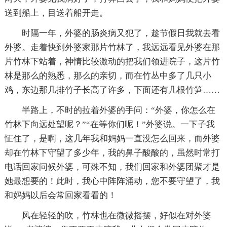
送到船上，目送着船开走。
时隔一年，外婆的肠炎病又犯了，趁节假日我就去看
外婆。走着快到外婆家那片竹林了，我远远看见外婆在那
片竹林下站着，神情比较激动的把我们领进院子，这片竹
林是那么的熟悉，那么的亲切，而在竹丛中多了几只小
鸡，东边那几排竹子长高了许多，下面还有几根竹笋……
半路上，不时的拉着外婆的手问：“外婆，你怎么在
竹林下向远处望呢？”“在等你们呢！”外婆说。一下子我
怔住了，是啊，这几年我和妈妈一直没怎么回来，而外婆
却在竹林下守望了多少年，我的鼻子酸酸的，虽然时常打
电话回家问候外婆，可殊不知，我们回家和外婆团聚才是
她最想要的！此时，我心中阵阵涌动，您不要守望了，我
和妈妈以后会常回家看看的！
风在轻轻的吹，竹林也在微微摇摆，好似在对外婆