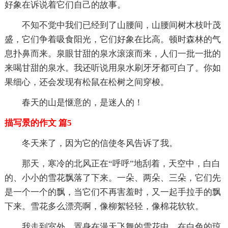
好象在诉说着它们自己的故事。
不知不觉中我们已经到了山腰间，山腰间树木枝叶茂
盛，它们争着吸食阳光，它们好象在比高。顿时森林的气
息扑鼻而来。泉眼甘甜的泉水滚滚而来，人们一批一批的
来喝甘甜的泉水。我还听说用泉水刷牙牙都可白了。你如
果细心，还会发现有松鼠在松树之间穿梭。
春天的山是惬意的，是迷人的！
描写景的作文 篇5
冬天来了，因为它的信使冬风告诉了我。
那天，寒冷的北风正在“呼呼”地刮着，天空中，白白
的、小小的雪花飘落了下来。一朵、两朵、三朵，它们先
是一个一个的飘，当它们不再害羞时，又一起手拉手的飘
下来。雪花多么漂亮啊，像柳絮轻轻，像棉花软软。
我走到室外，置身在漫天飞舞的雪花中，在白色的琼