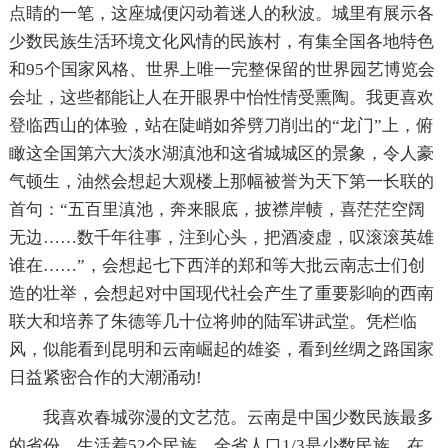
点睛的一笔，这座城便闪动着迷人的秋波。城里有展示各
少数民族生活环境文化风情的民族村，有集全国各地特色
和95个国家风格、世界上唯一完整保留的世界园艺博览会
会址，这些都能让人在开眼界中怡性情受熏陶。我更喜欢
登临西山的体验，站在陡峭如斧劈刀削出的“龙门”上，俯
瞰这全国第六大淡水湖滇池和这省城城区的景象，令人豪
气顿生，油然会想起大观楼上那幅被誉为天下第一长联的
首句：“五百里滇池，奔来眼底，披襟岸帻，喜茫茫空阔
无边……数千年往事，注到心头，把酒凌虚，叹滚滚英雄
谁在……”，会想起七下西洋的郑和等大批云南志士们创
造的壮举，会想起对中国现代社会产生了重要影响的西南
联大和培养了朱德等几十位将帅的陆军讲武堂。凭栏临
风，似能看到昆明和云南崛起的雄姿，看到丝绸之路国家
日益紧密合作的大潮涌动!
我喜欢春城弥漫的文艺范。云南是中国少数民族最多
的省份，生活着52个民族、全省人口1/3是少数民族。在