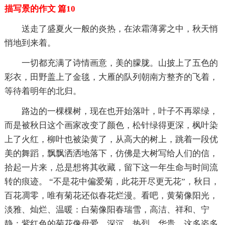
描写景的作文 篇10
送走了盛夏火一般的炎热，在浓霜薄雾之中，秋天悄
悄地到来着。
一切都充满了诗情画意，美的朦胧。山披上了五色的
彩衣，田野盖上了金毯，大雁的队列朝南方整齐的飞着，
等待着明年的北归。
路边的一棵棵树，现在也开始落叶，叶子不再翠绿，
而是被秋日这个画家改变了颜色，松针绿得更深，枫叶染
上了火红，柳叶也被染黄了，从高大的树上，跳着一段优
美的舞蹈，飘飘洒洒地落下，仿佛是大树写给人们的信，
拾起一片来，总是想将其收藏，留下这一年生命与时间流
转的痕迹。 “不是花中偏爱菊，此花开尽更无花”，秋日，
百花凋零，唯有菊花还似春花烂漫。看吧，黄菊像阳光，
淡雅、灿烂、温暖：白菊像阳春瑞雪，高洁、祥和、宁
静：紫红色的菊花像母爱，深沉、热烈、华贵。这多姿多