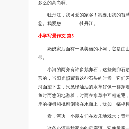
多么的高尚啊。
牡丹江，我可爱的家乡！我要用我的智
您。我爱您————牡丹江。
小学写景作文 篇5
奶奶家后面有一条美丽的小河，它是由
带。
小河的两旁有许多鹅卵石，这些鹅卵石
形的，当阳光照耀着这些石头的时候，它们
河面望下去，只见绿油油的水草好像一群穿着
鱼时而悠闲地游着，时而在水草中互相追逐
岸的柳树和桃树倒映在水面上，犹如一幅栩
看，河边，小朋友们在欢乐地戏水；青
这条小河是我家乡的母亲河，它像母亲