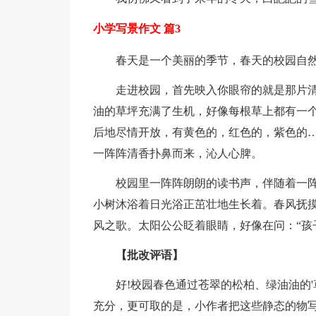
小学写景作文 篇3
春天是一个美丽的季节，春天的校园自
走进校园，首先映入你眼帘的就是那片
油的草坪充满了生机，好像每根草上都有一
后地尽情开放，有黄色的，红色的，紫色的
一阵阵清香扑鼻而来，沁人心脾。
校园里一阵阵朗朗的读书声，伴随着一
小树沐浴着日光浴正茁壮地生长着。春风抚
风之歌。太阳公公眨着眼睛，好像在问：“孩
【批改评语】
好!校园春色通过苍翠的松柏、绿油油的
充分，更可取的是，小作者把这些静态的物