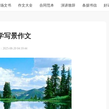
职场文书
作文大全
合同范本
演讲致辞
条据书信
好
学写景作文
025-08-20 04:19:44