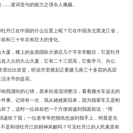
放……遣词造句的能力之强令人佩服。
那牡丹江在中国的什么位置上呢？它在中国东北黑龙江省，
年前和三十年后有巨大的变化。
鼎大厦，楼上的金鼎国际大酒店几个字非常醒目，它是牡丹
高耸入云的久山大厦，它有二十三层高，它集学习、办公、
市里比比皆是，听说市里规划正要建几座三十多层的高层
生活水平的提高。
影响我溜街的心情，原来街道湿润整洁，看着撒水车远去的
一件事。记得有一次，我从姥姥家回来，因为我晕车又是刚
坏了，这时一位叔叔把一个方便袋递到我面前说：“用
绢递给了我；一位老爷爷把报纸也放到我手上，明显是当
道不是和谐牡丹江的精神风貌吗？可见牡丹江的人民素质有