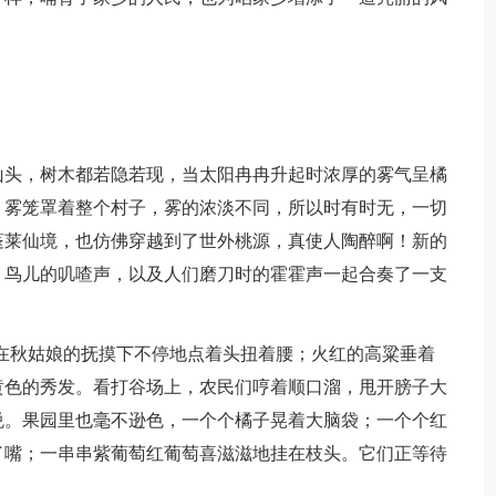
山头，树木都若隐若现，当太阳冉冉升起时浓厚的雾气呈橘
，雾笼罩着整个村子，雾的浓淡不同，所以时有时无，一切
蓬莱仙境，也仿佛穿越到了世外桃源，真使人陶醉啊！新的
，鸟儿的叽喳声，以及人们磨刀时的霍霍声一起合奏了一支
在秋姑娘的抚摸下不停地点着头扭着腰；火红的高粱垂着
黄色的秀发。看打谷场上，农民们哼着顺口溜，甩开膀子大
悦。果园里也毫不逊色，一个个橘子晃着大脑袋；一个个红
了嘴；一串串紫葡萄红葡萄喜滋滋地挂在枝头。它们正等待