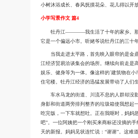
小树沐浴成长、春风抚摸花朵、花儿得以开
小学写景作文 篇4
牡丹江————我生活了十年的家乡。
它是一个偏远小市。听姥爷说牡丹江的三十
当我走进太平路，首先映入眼帘的是金
江经济贸易洽谈集会的场所。继续向前走是
娱乐、健身等为一体。像这样的`建筑物在小
住宅楼。牡丹江经济的迅猛发展带动了人们
车水马龙的街道、川流不息的人群却没
身影和街道两旁排列整齐的垃圾箱使我想起
吃完饭，一下车就想吐。正在我呕时，妈妈急
吧”。一位阿姨把一个刚买来商标还没摘的手
天的新报。妈妈见状连忙说：“谢谢”。这难