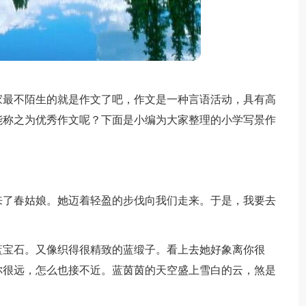
家最不陌生的就是作文了吧，作文是一种言语活动，具有高
能称之为优秀作文呢？下面是小编为大家整理的小学写景作
来了春姑娘。她迈着轻盈的步伐向我们走来。于是，我要去
蓝宝石。又像织得很精致的蓝缎子。看上去她好象离你很
你很远，怎么也接不近。蓝茵茵的天空盛上雪白的云，煞是