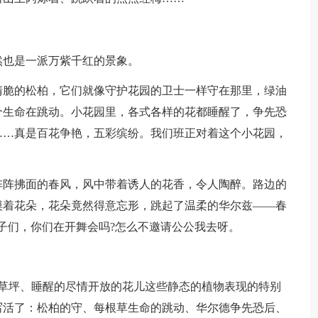
然也是一派万紫千红的景象。
清脆的松柏，它们就像守护花园的卫士一样守在那里，绿油
个生命在跳动。小花园里，各式各样的花都睡醒了，争先恐
……真是百花争艳，五彩缤纷。我们班正对着这个小花园，
阵阵拂面的春风，风中带着诱人的花香，令人陶醉。路边的
摸着花朵，花朵竟然得意忘形，跳起了温柔的华尔兹——春
子们，你们在开舞会吗?怎么不邀请公公我去呀。
'草坪、睡醒的尽情开放的花儿这些静态的植物表现的特别
写活了：松柏的守、每根草生命的跳动、华尔德争先恐后、