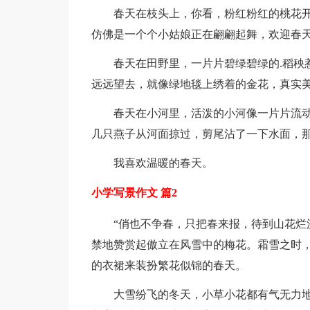
春天在枝头上，你看，粉红粉红的桃花
仿佛是一个个小姑娘正在翩翩起舞，欢迎春
春天在田野里，一片片碧绿碧绿的.稻秧
远远望去，就像绿地毯上绣着的金花，真实
春天在小河里，活泼的小河像一片片流
几只燕子从河面掠过，剪尾沾了一下水面，
我喜欢温暖的春天。
小学写景作文 篇2
“俏也不争春，只把春来报，待到山花烂
禁地赞赏起傲立在风雪中的梅花。霜雪之时
的衣裙来装扮繁花似锦的春天。
大雪纷飞的冬天，小草小花都有气无力