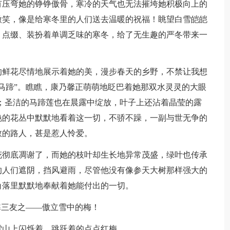
有压弯她的铮铮傲骨，寒冷的天气也无法摧垮她积极向上的
微笑，像是给寒冬里的人们送去温暖的祝福！眺望白雪皑皑
，点缀、装扮着单调乏味的寒冬，给了无生趣的严冬带来一
的鲜花尽情地展示着她的美，漫步春天的乡野，不禁让我想
马蹄”。瞧瞧，康乃馨正萌萌地眨巴着她那双水灵灵的大眼
；圣洁的马蹄莲也在晨露中绽放，叶子上还沾着晶莹的露
艳的花丛中默默地看着这一切，不骄不躁，一副与世无争的
数的路人，甚是惹人怜爱。
花彻底凋谢了，而她的枝叶却生长地异常茂盛，绿叶也传承
的人们遮阴，挡风避雨，尽管他没有像参天大树那样强大的
角落里默默地奉献着她能付出的一切。
寒三友之——傲立雪中的梅！
雪山上闪烁着、跳跃着的点点红梅……