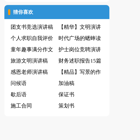
(集合15篇)
猜你喜欢
团支书竞选演讲稿
【精华】文明演讲
15篇
个人求职自我评价
稿四篇
时代广场的蟋蟀读
15篇
童年趣事满分作文
后感(15篇)
护士岗位竞聘演讲
汇总5篇
旅游文明演讲稿
稿
财务述职报告15篇
感恩老师演讲稿
【精品】写景的作
【推荐】
问候语
文汇总八篇
加油稿
歇后语
保证书
施工合同
策划书