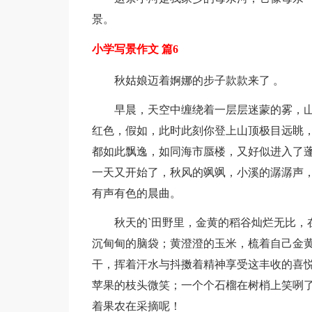
景。
小学写景作文 篇6
秋姑娘迈着婀娜的步子款款来了 。
早晨，天空中缠绕着一层层迷蒙的雾，
红色，假如，此时此刻你登上山顶极目远眺
都如此飘逸，如同海市蜃楼，又好似进入了
一天又开始了，秋风的飒飒，小溪的潺潺声
有声有色的晨曲。
秋天的`田野里，金黄的稻谷灿烂无比，
沉甸甸的脑袋；黄澄澄的玉米，梳着自己金
干，挥着汗水与抖擞着精神享受这丰收的喜
苹果的枝头微笑；一个个石榴在树梢上笑咧
着果农在采摘呢！