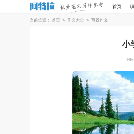
首页
>
>
当前位置：
首页
作文大全
写景作文
小
时间：2