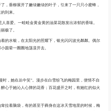
开了，垂柳展开了嫩绿嫩绿的叶子，引来了一只只小蜜蜂，
天的到来。
惹人喜爱。一畦畦金黄金黄的油菜花散发出浓郁的香味。
美丽极了。
动着的水银，在太阳光的照耀下，银光闪闪波光粼粼。偶尔
那小圆晕一圈圈地荡漾开去。
漫时，她在丛中笑”。漫步在白雪纷飞的梅园里，便情不自
，醉心于她沁人心脾的花香；百花盛开之时，有她红的似火
地耷拉着脑袋，有的甚至于葬身在这冰天雪地里的时候，梅