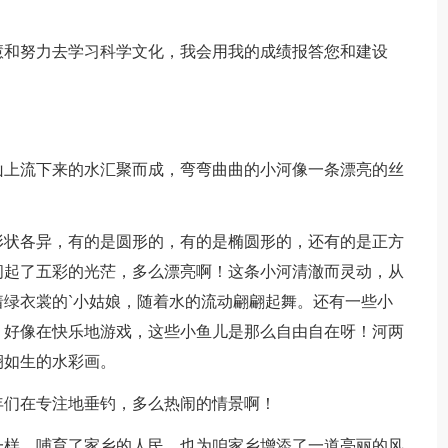
慧和努力去学习科学文化，我会用我的成绩报答您和建设
山上流下来的水汇聚而成，弯弯曲曲的小河像一条漂亮的丝
形状各异，有的是圆形的，有的是椭圆形的，还有的是正方
闪起了五彩的光茫，多么漂亮啊！这条小河清澈而灵动，从
绿衣裳的`小姑娘，随着水的流动翩翩起舞。还有一些小
，好像在快乐地游戏，这些小鱼儿是那么自由自在呀！河两
栩如生的水彩画。
年们在专注地垂钓，多么热闹的情景啊！
一样，哺育了家乡的人民，也为咱家乡增添了一道亮丽的风