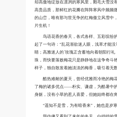
却高傲地绽放在凛冽的寒风里，鹅毛大雪没
高贵品质，那鲜红的花瓣在阵阵寒风中频频
的山峦，唯有那与世无争的红梅傲立风雪中
片生机！
鸟语花香的春天，各式各样、五彩缤纷
起了一句诗：“乱花渐欲迷人眼，浅草才能没
睛；高雅迷人的`玫瑰正含蓄地向着朝阳行礼
珠，而快要落败梅花只是静静地在这争奇斗
样子，独自散发着她淡淡的梅香，吸引着无
酷热难耐的夏天，曾经优雅而冷艳的梅
了梅的诸多优点——朴实、谦虚，为酷暑中
身躯，没有小草的惹人喜爱，但她始终都在
“遥知不是雪，为有暗香来”，她也是岁
我仿佛又看到了来年的冬天，白皑皑的