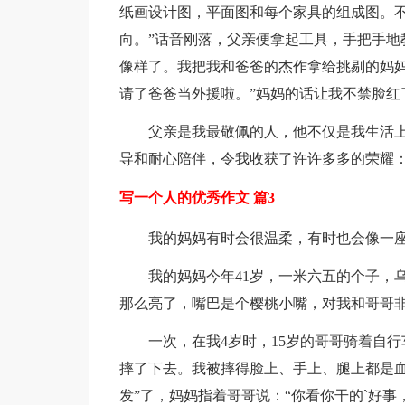
纸画设计图，平面图和每个家具的组成图。
向。”话音刚落，父亲便拿起工具，手把手地
像样了。我把我和爸爸的杰作拿给挑剔的妈妈
请了爸爸当外援啦。”妈妈的话让我不禁脸红
父亲是我最敬佩的人，他不仅是我生活
导和耐心陪伴，令我收获了许许多多的荣耀
写一个人的优秀作文 篇3
我的妈妈有时会很温柔，有时也会像一座
我的妈妈今年41岁，一米六五的个子，
那么亮了，嘴巴是个樱桃小嘴，对我和哥哥
一次，在我4岁时，15岁的哥哥骑着自
摔了下去。我被摔得脸上、手上、腿上都是血
发”了，妈妈指着哥哥说：“你看你干的`好