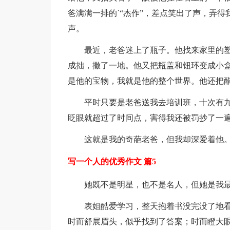
爸满满一排的`“杰作”，差点笑出了声，弄
声。
最近，老爸迷上了瓶子。他找来家里的
成拙，撒了一地。他又把瓶盖和钮环变成小
是他的宝物，我就是他的整个世界。他还把
平时只要是老爸送我去培训班，十次有
眨眼就超过了时间点，害得我还被罚抄了一
这就是我的奇葩老爸，但我却深爱着他
写一个人的优秀作文 篇5
她既不是明星，也不是名人，但她是我
表姐酷爱学习，整天抱着书没完没了地
时而舒展眉头，似乎找到了答案；时而瞪大