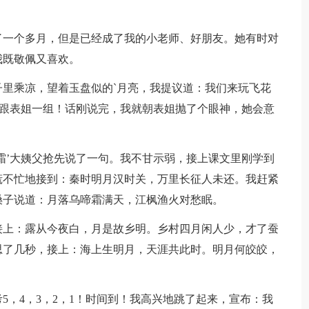
了一个多月，但是已经成了我的小老师、好朋友。她有时对
我既敬佩又喜欢。
里乘凉，望着玉盘似的`月亮，我提议道：我们来玩飞花
我跟表姐一组！话刚说完，我就朝表姐抛了个眼神，她会意
霜’大姨父抢先说了一句。我不甘示弱，接上课文里刚学到
慌不忙地接到：秦时明月汉时关，万里长征人未还。我赶紧
嗓子说道：月落乌啼霜满天，江枫渔火对愁眠。
接上：露从今夜白，月是故乡明。乡村四月闲人少，才了蚕
思了几秒，接上：海上生明月，天涯共此时。明月何皎皎，
5，4，3，2，1！时间到！我高兴地跳了起来，宣布：我