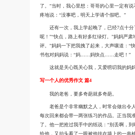
了。”当时，我心里想：哥哥的心里一定有说
疼地说：“没事吧，明天上学请个假吧。”
还有一次，我上学起晚了，已经7点十分了
呢！”“快点，路上有好多红绿灯。”妈妈严
评。”妈妈一下把我拽了起来，大声嚷道：“
书包对妈妈说：“妈……妈快点……走吧！”
这就是关心既关心我，又爱唠叨我的妈
写一个人的优秀作文 篇4
我的老爸，要多奇葩就多奇葩。
老爸是个非常幽默之人，时常会做出令
每次回来都会带一两张练习的作品。正当我
了。他一把抢过我手中的纸说：“别丢啊，到
给他，又抬头看了一眼被他挂在墙上的一串