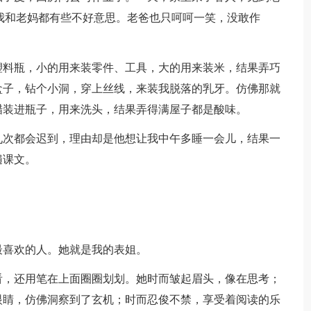
得我和老妈都有些不好意思。老爸也只呵呵一笑，没敢作
塑料瓶，小的用来装零件、工具，大的用来装米，结果弄巧
盒子，钻个小洞，穿上丝线，来装我脱落的乳牙。仿佛那就
醋装进瓶子，用来洗头，结果弄得满屋子都是酸味。
九次都会迟到，理由却是他想让我中午多睡一会儿，结果一
遍课文。
。
最喜欢的人。她就是我的表姐。
看，还用笔在上面圈圈划划。她时而皱起眉头，像在思考；
眼睛，仿佛洞察到了玄机；时而忍俊不禁，享受着阅读的乐