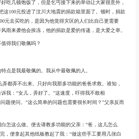
好好吃几顿饱饭了，但是乞丐接下来的举动让大家很意外，
把这100元投进了汶川大地震的捐款箱里面了。顿时，捐款
100元去买吃的，是因为他觉得灾区的人们比自己更需要
许风雨来袭他会挨冻，他的捐款是爱的传递，是大爱之举。
不值得我们敬佩吗？
的特点是我最敬佩的。我从中最敬佩的人。
么弄都弄不出来。只好向我那多功能的爸爸求救。谁知，
诉我：“女儿，弄好了。”这速度，吓得我不敢相
的问题便问。“这么简单的问题也需要很长时间？”父亲反而
白怎这么做。便去请教多功能的父亲：“爸，这儿怎么
说完，便拿起其他纸板教起了我：“做这些手工要用几张白