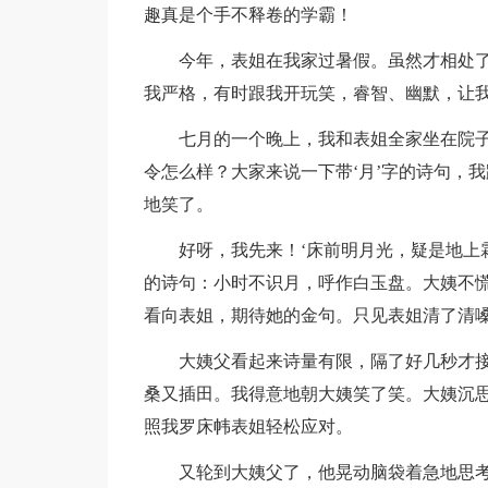
趣真是个手不释卷的学霸！
今年，表姐在我家过暑假。虽然才相处
我严格，有时跟我开玩笑，睿智、幽默，让
七月的一个晚上，我和表姐全家坐在院子
令怎么样？大家来说一下带‘月’字的诗句，
地笑了。
好呀，我先来！‘床前明月光，疑是地上
的诗句：小时不识月，呼作白玉盘。大姨不
看向表姐，期待她的金句。只见表姐清了清
大姨父看起来诗量有限，隔了好几秒才
桑又插田。我得意地朝大姨笑了笑。大姨沉
照我罗床帏表姐轻松应对。
又轮到大姨父了，他晃动脑袋着急地思考