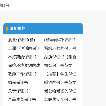
词好句
最新推荐
质量保证书(精)
(精华)学习保证书
上课不说话的保证
写给老师的保证书
书范文
不打架的保证书
(实用)
品质保证书【集合
保护环境资源的建
15篇】
抽烟保证书范文
议书(15篇)
教师工作保证书
【推荐】学生保证
婚前保证书
书
喝酒的保证书范文
关于保证书
14篇
老公给老婆的保证
产品质量保证书
书
驾驶员安全保证书