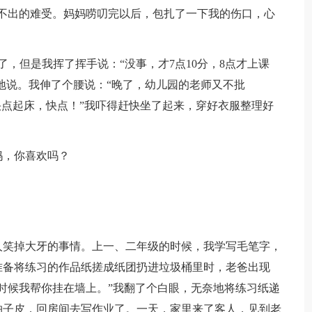
不出的难受。妈妈唠叨完以后，包扎了一下我的伤口，心
，但是我挥了挥手说：“没事，才7点10分，8点才上课
肃地说。我伸了个腰说：“晚了，幼儿园的老师又不批
快点起床，快点！”我吓得赶快坐了起来，穿好衣服整理好
妈，你喜欢吗？
人笑掉大牙的事情。上一、二年级的时候，我学写毛笔字，
准备将练习的作品纸搓成纸团扔进垃圾桶里时，老爸出现
时候我帮你挂在墙上。”我翻了个白眼，无奈地将练习纸递
柚子皮，回房间去写作业了。一天，家里来了客人，见到老