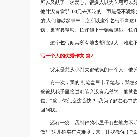
所以又献了一次爱心。很多人以为乞丐可以
他并没有拿那100元去买吃的，而是毫不犹豫
的'人们都鼓起掌来。之所以这个乞丐不拿这
钱，更需要帮助。也许他下一顿会挨饿，也
这个乞丐倾其所有地去帮助别人，难道
写一个人的优秀作文 篇2
父亲是我从小到大都敬佩的一个人，他
有一次，我的.削笔盒里卡了笔芯，我怎
爸爸从我手里接过削笔盒没有几秒钟，他就告
信。“爸，你怎么这么快？”我为了解答心中
回问我。
还有一次，我制作的小屋子有些地方不明
做?”“这儿确实有点难度，来，让我教你！”