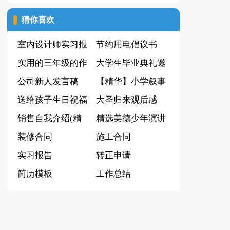
(集合15篇)
猜你喜欢
室内设计师实习报
节约用电倡议书
告10篇
实用的三年级的作
(通用15篇)
大学生毕业典礼邀
文4篇
公司新人发言稿
请函
【精华】小学叙事
送给孩子生日祝福
作文300字汇编十
大圣归来观后感
语
销售自我介绍(精
篇
精选美德少年演讲
选15篇)
装修合同
稿汇总10篇
施工合同
实习报告
转正申请
简历模板
工作总结