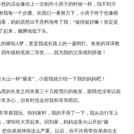
不然的话会像你上一次制作小房子的时候一样，找不到方
教我每一个步骤。在我们一番努力下，小房子终于也像模
看，妈妈居然出乎意料地夸了我：“做得挺好嘛！肯定是
了起来，腼腆地低下头。
上的哆啦A梦，更是我成长路上的一盏明灯。爸爸的谆谆教
：四年级粉笔画二等奖……我为我的父亲感到骄傲！
火山一样“爆发”，小面我就介绍一下我的妈妈吧！
乌黑的长发之间夹着三十几根雪白的银发，眼睛也没有以前
非常关心，但有时也会对我和哥哥唠叨。
行车带着我玩。快到家时，我的手滑了一下，我从自行车上
，便哇哇大哭起来。回到家，妈妈这座火山开始“爆
事，把你弟弟摔得这么严重。以后，你不许再带你弟弟出去