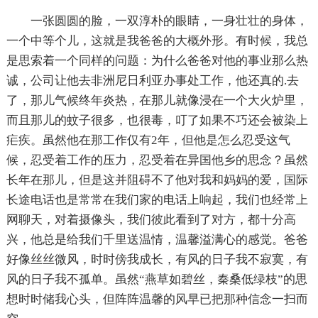
一张圆圆的脸，一双淳朴的眼睛，一身壮壮的身体，
一个中等个儿，这就是我爸爸的大概外形。有时候，我总
是思索着一个同样的问题：为什么爸爸对他的事业那么热
诚，公司让他去非洲尼日利亚办事处工作，他还真的.去
了，那儿气候终年炎热，在那儿就像浸在一个大火炉里，
而且那儿的蚊子很多，也很毒，叮了如果不巧还会被染上
疟疾。虽然他在那工作仅有2年，但他是怎么忍受这气
候，忍受着工作的压力，忍受着在异国他乡的思念？虽然
长年在那儿，但是这并阻碍不了他对我和妈妈的爱，国际
长途电话也是常常在我们家的电话上响起，我们也经常上
网聊天，对着摄像头，我们彼此看到了对方，都十分高
兴，他总是给我们千里送温情，温馨溢满心的感觉。爸爸
好像丝丝微风，时时傍我成长，有风的日子我不寂寞，有
风的日子我不孤单。虽然“燕草如碧丝，秦桑低绿枝”的思
想时时储我心头，但阵阵温馨的风早已把那种信念一扫而