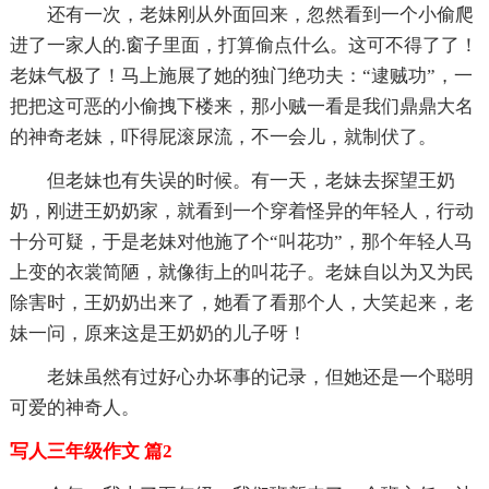
还有一次，老妹刚从外面回来，忽然看到一个小偷爬
进了一家人的.窗子里面，打算偷点什么。这可不得了了！
老妹气极了！马上施展了她的独门绝功夫：“逮贼功”，一
把把这可恶的小偷拽下楼来，那小贼一看是我们鼎鼎大名
的神奇老妹，吓得屁滚尿流，不一会儿，就制伏了。
但老妹也有失误的时候。有一天，老妹去探望王奶
奶，刚进王奶奶家，就看到一个穿着怪异的年轻人，行动
十分可疑，于是老妹对他施了个“叫花功”，那个年轻人马
上变的衣裳简陋，就像街上的叫花子。老妹自以为又为民
除害时，王奶奶出来了，她看了看那个人，大笑起来，老
妹一问，原来这是王奶奶的儿子呀！
老妹虽然有过好心办坏事的记录，但她还是一个聪明
可爱的神奇人。
写人三年级作文 篇2