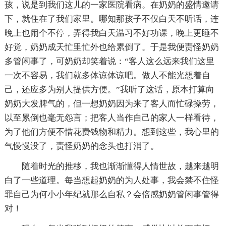
孩，说是到我们这儿的一家医院看病。在奶奶的盛情邀请
下，就住在了我们家里。哪知那孩子不仅白天不听话，连
晚上也闹个不停，弄得我白天温习不好功课，晚上更睡不
好觉，奶奶成天忙里忙外也给累倒了。于是我便责怪奶奶
多管闲事了，可奶奶却笑着说：“客人这么远来我们这里
一次不容易，我们就多体谅体谅吧。做人不能光想着自
己，还应多为别人提供方便。”我听了这话，原本打算向
奶奶大发脾气的，但一想奶奶因为来了客人而忙碌操劳，
以至累倒也毫无怨言；把客人当作自己的家人一样看待，
为了他们方便不惜花费钱物和精力。想到这些，我心里的
气慢慢没了，责怪奶奶的念头也打消了。
随着时光的推移，我也渐渐懂得人情世故，越来越明
白了一些道理。每当想起奶奶的为人处事，我会禁不住怪
罪自己为何小小年纪就那么自私？会倍感奶奶管闲事管得
对！