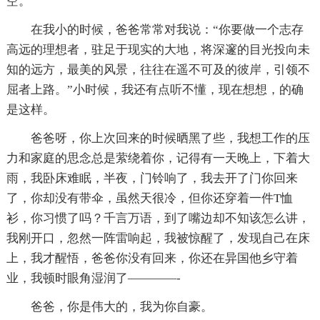
空。
在我小的时候，爸爸常常对我说：“你要做一个志存
高远的理想者，驻足于现实的大地，将深邃的目光投向未
知的远方，最美的风景，往往在遥不可及的彼岸，引领不
屈者上路。”小时候，我还有点听不懂，现在想想，的确
是这样。
爸爸呀，你上次回来的时候晒黑了些，我想工作的压
力和家庭的思念总是萦绕着你，记得有一天晚上，下着大
雨，我卧床难眠，半夜，门铃响了，我去开了门你回来
了，你却没有带伞，虽然天很冷，但你还穿着一件T恤
衫，你习惯了吗？千言万语，到了嘴边却不知该怎么讲，
我刚开口，忽然一阵雷响起，我被惊醒了，发现自己在床
上，我才醒悟，爸爸你没有回来，你还在异国他乡守着
业，我顿时眼角湿润了————-
爸爸，你是伟大的，我为你自豪。