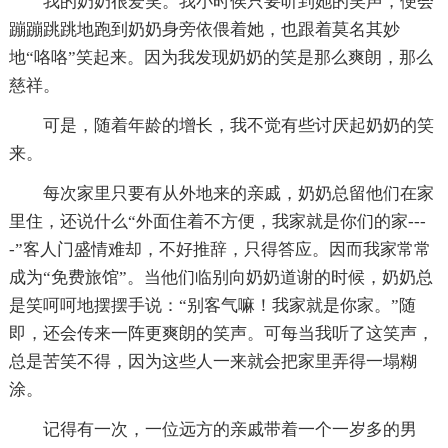
我的奶奶很爱笑。我小时侯只要听到她的笑声，便会
蹦蹦跳跳地跑到奶奶身旁依偎着她，也跟着莫名其妙
地“咯咯”笑起来。因为我发现奶奶的笑是那么爽朗，那么
慈祥。
可是，随着年龄的增长，我不觉有些讨厌起奶奶的笑
来。
每次家里只要有从外地来的亲戚，奶奶总留他们在家
里住，还说什么“外面住着不方便，我家就是你们的家---
-”客人门盛情难却，不好推辞，只得答应。因而我家常常
成为“免费旅馆”。当他们临别向奶奶道谢的时候，奶奶总
是笑呵呵地摆摆手说：“别客气嘛！我家就是你家。”随
即，还会传来一阵更爽朗的笑声。可每当我听了这笑声，
总是苦笑不得，因为这些人一来就会把家里弄得一塌糊
涂。
记得有一次，一位远方的亲戚带着一个一岁多的男