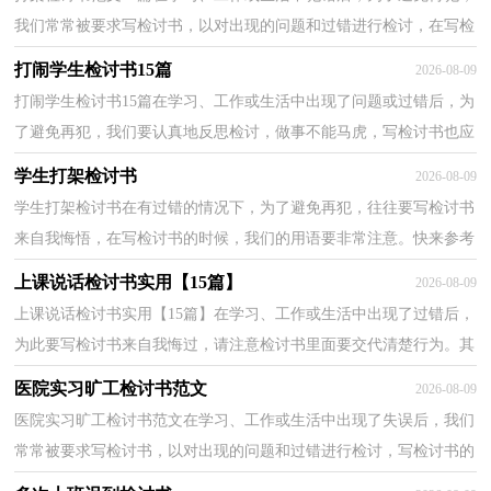
我们常常被要求写检讨书，以对出现的问题和过错进行检讨，在写检
讨书的时候要注意态度要诚恳、端正。你还在对写检讨...
打闹学生检讨书15篇
2026-08-09
打闹学生检讨书15篇在学习、工作或生活中出现了问题或过错后，为
了避免再犯，我们要认真地反思检讨，做事不能马虎，写检讨书也应
如此。那么正式、规范的检讨书是什么样的呢？以下是小...
学生打架检讨书
2026-08-09
学生打架检讨书在有过错的情况下，为了避免再犯，往往要写检讨书
来自我悔悟，在写检讨书的时候，我们的用语要非常注意。快来参考
检讨书是怎么写的吧，以下是小编为大家收集的学生打架...
上课说话检讨书实用【15篇】
2026-08-09
上课说话检讨书实用【15篇】在学习、工作或生活中出现了过错后，
为此要写检讨书来自我悔过，请注意检讨书里面要交代清楚行为。其
实很多朋友都不知道怎么写检讨书吧！下面是小编收...
医院实习旷工检讨书范文
2026-08-09
医院实习旷工检讨书范文在学习、工作或生活中出现了失误后，我们
常常被要求写检讨书，以对出现的问题和过错进行检讨，写检讨书的
时候要注意内容的完整。相信很多朋友都对写检讨书...