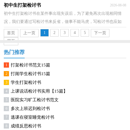
格式。你还在对写检讨书感到一筹莫展吗？以下是小编...
初中生打架检讨书
2026-08-08
初中生打架检讨书在某件事出现失误后，为了避免再次出现相同情
况，我们要通过写检讨书来反省，做事不能马虎，写检讨书也应如
此。那么问题来了，到底应如何写检讨书呢？以下是小编为大家...
1
2
3
4
5
首页
上一页
下一页
尾页
热门推荐
1
打架检讨书范文15篇
2
打闹学生检讨书15篇
3
学生打架检讨书
4
上课说话检讨书实用【15篇】
5
医院实习旷工检讨书范文
6
多次上班迟到检讨书
7
逃课在寝室睡觉检讨书
8
成绩反思检讨书