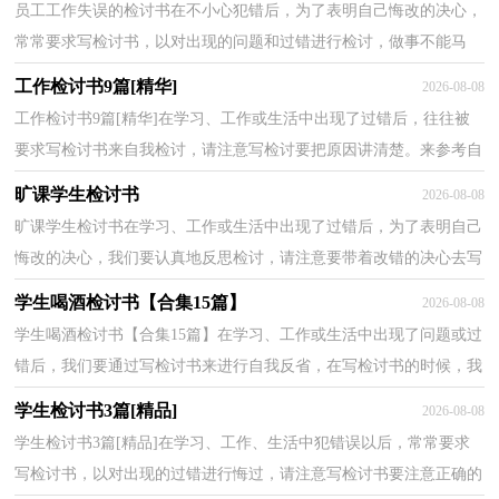
员工工作失误的检讨书在不小心犯错后，为了表明自己悔改的决心，
常常要求写检讨书，以对出现的问题和过错进行检讨，做事不能马
虎，写检讨书也应如此。问题来了，检讨书应该怎么写？下面是...
工作检讨书9篇[精华]
2026-08-08
工作检讨书9篇[精华]在学习、工作或生活中出现了过错后，往往被
要求写检讨书来自我检讨，请注意写检讨要把原因讲清楚。来参考自
己需要的检讨书吧！下面是小编精心整理的工作检讨...
旷课学生检讨书
2026-08-08
旷课学生检讨书在学习、工作或生活中出现了过错后，为了表明自己
悔改的决心，我们要认真地反思检讨，请注意要带着改错的决心去写
检讨书。大家知道正规的检讨书怎么写吗？以下是小编...
学生喝酒检讨书【合集15篇】
2026-08-08
学生喝酒检讨书【合集15篇】在学习、工作或生活中出现了问题或过
错后，我们要通过写检讨书来进行自我反省，在写检讨书的时候，我
们的用语要非常注意。你还在对写检讨书感到一筹莫...
学生检讨书3篇[精品]
2026-08-08
学生检讨书3篇[精品]在学习、工作、生活中犯错误以后，常常要求
写检讨书，以对出现的过错进行悔过，请注意写检讨书要注意正确的