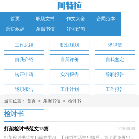
首页
职场文书
作文大全
合同范本
演讲致辞
条据书信
好词好句
工作总结
职业规划
求职信
自我介绍
自我评价
自我鉴定
转正申请
实习报告
辞职报告
述职报告
工作计划
工作报告
>
>
当前位置：
首页
条据书信
检讨书
工作方案
检讨书
打架检讨书范文15篇
2026-08-09
打架检讨书范文15篇在学习、工作或生活中犯错后，为了避免再犯，