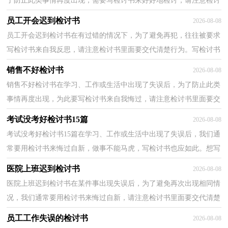
了防止此类事情再度出现，需要写检讨书来好好地检讨，请注意检讨
书里面要交代清楚行为。检讨书的注意事项有许多，你...
员工开会迟到检讨书
2026-08-08
员工开会迟到检讨书在有过错的情况下，为了避免再犯，往往被要求
写检讨书来自我反思，请注意检讨书里面要交代清楚行为。写检讨书
需要注意哪些问题呢？下面是小编整理的员工开会迟到...
销售不好检讨书
2026-08-08
销售不好检讨书在学习、工作或生活中出现了失误后，为了防止此类
事情再度出现，为此要写检讨书来自我悔过，请注意检讨书里面要交
代清楚行为。其实很多朋友都不知道怎么写检讨书吧...
考试没考好检讨书15篇
2026-08-08
考试没考好检讨书15篇在学习、工作或生活中出现了失误后，我们通
常要用检讨书来悔过自新，做事不能马虎，写检讨书也应如此。想写
检讨书却不知道该请教谁？下面是小编帮大家整理的考...
医院上班迟到检讨书
2026-08-08
医院上班迟到检讨书在某件事出现失误后，为了避免再次出现相同情
况，我们通常要用检讨书来悔过自新，请注意检讨书里面要交代清楚
行为。怎样写检讨书才能做到语言准确呢？以下是小编...
员工工作失误的检讨书
2026-08-08