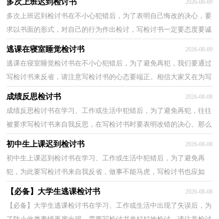
多次上班迟到检讨书
2026-08-09
多次上班迟到检讨书在不小心犯错后，为了表明自己悔改的决心，要
求以书面的形式，对自己的行为作出检讨，写检讨书一定要态度要诚
恳、端正。写检讨书需要注意哪些问题呢？下面是小编精...
逃课在寝室睡觉检讨书
2026-08-09
逃课在寝室睡觉检讨书在不小心犯错后，为了避免再犯，我们要通过
写检讨书来反省，请注意写检讨书的心态要端正。相信大家又在为写
检讨书犯愁了吧！下面是小编整理的逃课在寝室睡觉检...
成绩反思检讨书
2026-08-08
成绩反思检讨书在学习、工作或生活中犯错后，为了避免再犯，往往
被要求写检讨书来自我反思，在写检讨书时要表明改错的决心。那么
对应的检讨书到底怎么写呢？下面是小编精心整理的成...
初中生上课迟到检讨书
2026-08-08
初中生上课迟到检讨书在学习、工作或生活中犯错后，为了避免再
犯，为此要写检讨书来自我反省，做事不能马虎，写检讨书也应如
此。你所见过的检讨书是什么样的呢？下面是小编精心整理的...
【必备】大学生逃课检讨书
2026-08-08
【必备】大学生逃课检讨书在学习、工作或生活中出现了失误后，为