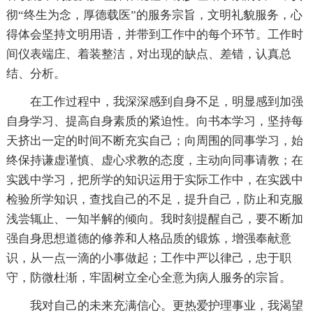
彻“终生为念，厚德载医”的服务宗旨，文明礼貌服务，心
得体会坚持文明用语，并带到工作中的每个环节。工作时
间仪表端庄、着装整洁，对出现的缺点、差错，认真总
结、分析。
在工作过程中，我深深感到自身不足，明显感到加强
自身学习、提高自身素质的紧迫性。向书本学习，坚持每
天挤出一定的时间不断充实自己；向周围的同事学习，始
终保持谦虚谨慎、虚心求教的态度，主动向同事请教；在
实践中学习，把所学的知识运用于实际工作中，在实践中
检验所学知识，查找自己的不足，提升自己，防止和克服
浅尝辄止、一知半解的倾向。我时刻提醒自己，要不断加
强自身思想道德的修养和人格品质的锻炼，增强奉献意
识，从一点一滴的小事做起；工作中严以律己，忠于职
守，防微杜渐，牢固树立全心全意为病人服务的宗旨。
我对自己的未来充满信心。更热爱护理事业，我渴望