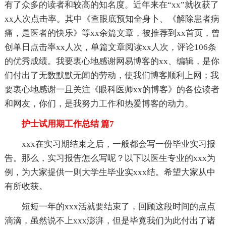
有了众多的读者和较高的知名度。近年来在“xx”就收获了
xx人次点击率。其中《查眼底预知全身卜、《解除患者病
痛，是医者的快乐》等xx余篇文章，被推荐到xx首页，曾
创单日点击率xx人次，单篇文章阅读xx人次，评论106条
的优秀成绩。我要衷心地感谢网易博客的xx、编辑，是你
们付出了无数默默无闻的劳动，使我们博客顺利上网；我
要衷心地感谢一且关注《眼科医师xx的博客》的各位读者
和网友，你们，是我努力工作和热爱博客的动力。
护士试用期工作总结 篇7
xxx在实习期结束之后，一般都会写一份毕业实习报
告。那么，实习报告怎么写呢？以下以医生专业的xxx为
例，为大家提供一则大学生毕业实xxx结。希望大家从中
有所收获。
短短一年的xxx活就要结束了，回顾这段时间的点点
滴滴，虽然说不上xxx澎湃，但是毕竟我们为此付出了诸