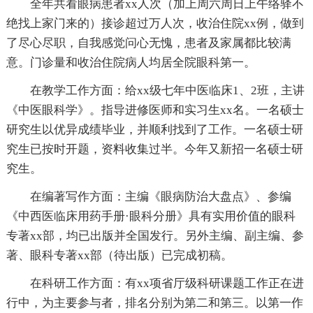
全年共看眼病患者xx人次（加上周六周日上午络驿不
绝找上家门来的）接诊超过万人次，收治住院xx例，做到
了尽心尽职，自我感觉问心无愧，患者及家属都比较满
意。门诊量和收治住院病人均居全院眼科第一。
在教学工作方面：给xx级七年中医临床1、2班，主讲
《中医眼科学》。指导进修医师和实习生xx名。一名硕士
研究生以优异成绩毕业，并顺利找到了工作。一名硕士研
究生已按时开题，资料收集过半。今年又新招一名硕士研
究生。
在编著写作方面：主编《眼病防治大盘点》、参编
《中西医临床用药手册·眼科分册》具有实用价值的眼科
专著xx部，均已出版并全国发行。另外主编、副主编、参
著、眼科专著xx部（待出版）已完成初稿。
在科研工作方面：有xx项省厅级科研课题工作正在进
行中，为主要参与者，排名分别为第二和第三。以第一作