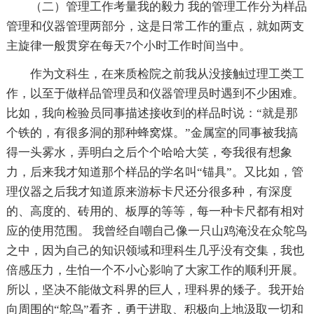
（二）管理工作考量我的毅力 我的管理工作分为样品
管理和仪器管理两部分，这是日常工作的重点，就如两支
主旋律一般贯穿在每天7个小时工作时间当中。
作为文科生，在来质检院之前我从没接触过理工类工
作，以至于做样品管理员和仪器管理员时遇到不少困难。
比如，我向检验员同事描述接收到的样品时说：“就是那
个铁的，有很多洞的那种蜂窝煤。”金属室的同事被我搞
得一头雾水，弄明白之后个个哈哈大笑，夸我很有想象
力，后来我才知道那个样品的学名叫“锚具”。又比如，管
理仪器之后我才知道原来游标卡尺还分很多种，有深度
的、高度的、砖用的、板厚的等等，每一种卡尺都有相对
应的使用范围。 我曾经自嘲自己像一只山鸡淹没在众鸵鸟
之中，因为自己的知识领域和理科生几乎没有交集，我也
倍感压力，生怕一个不小心影响了大家工作的顺利开展。
所以，坚决不能做文科界的巨人，理科界的矮子。我开始
向周围的“鸵鸟”看齐，勇于进取、积极向上地汲取一切和