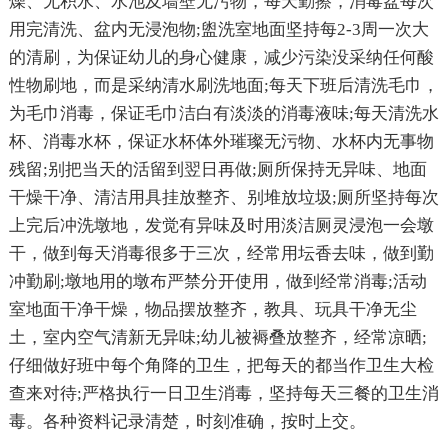
燥、无积水、水池及墙壁无污物，每天勤擦，消毒盆每次
用完清洗、盆内无浸泡物;盥洗室地面坚持每2-3周一次大
的清刷，为保证幼儿的身心健康，减少污染没采纳任何酸
性物刷地，而是采纳清水刷洗地面;每天下班后清洗毛巾，
为毛巾消毒，保证毛巾洁白有淡淡的消毒液味;每天清洗水
杯、消毒水杯，保证水杯体外璀璨无污物、水杯内无事物
残留;别把当天的活留到翌日再做;厕所保持无异味、地面
干燥干净、清洁用具挂放整齐、别堆放垃圾;厕所坚持每次
上完后冲洗墩地，发觉有异味及时用淡洁厕灵浸泡一会墩
干，做到每天消毒很多于三次，经常用坛香去味，做到勤
冲勤刷;墩地用的墩布严禁分开使用，做到经常消毒;活动
室地面干净干燥，物品摆放整齐，教具、玩具干净无尘
土，室内空气清新无异味;幼儿被褥叠放整齐，经常凉晒;
仔细做好班中每个角降的卫生，把每天的都当作卫生大检
查来对待;严格执行一日卫生消毒，坚持每天三餐的卫生消
毒。各种资料记录清楚，时刻准确，按时上交。