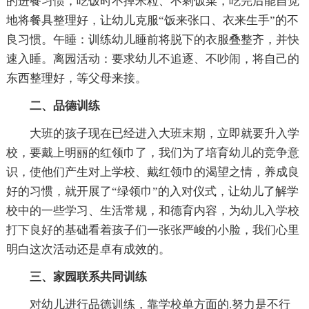
的进餐习惯，吃饭时不掉米粒、不剩饭菜，吃完后能自觉
地将餐具整理好，让幼儿克服“饭来张口、衣来生手”的不
良习惯。午睡：训练幼儿睡前将脱下的衣服叠整齐，并快
速入睡。离园活动：要求幼儿不追逐、不吵闹，将自己的
东西整理好，等父母来接。
二、品德训练
大班的孩子现在已经进入大班末期，立即就要升入学
校，要戴上明丽的红领巾了，我们为了培育幼儿的竞争意
识，使他们产生对上学校、戴红领巾的渴望之情，养成良
好的习惯，就开展了“绿领巾”的入对仪式，让幼儿了解学
校中的一些学习、生活常规，和德育内容，为幼儿入学校
打下良好的基础看着孩子们一张张严峻的小脸，我们心里
明白这次活动还是卓有成效的。
三、家园联系共同训练
对幼儿进行品德训练，靠学校单方面的.努力是不行