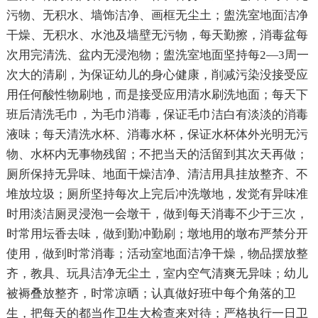
污物、无积水、墙饰洁净、画框无尘土；盥洗室地面洁净
干燥、无积水、水池及墙壁无污物，每天勤擦，消毒盆每
次用完清洗、盆内无浸泡物；盥洗室地面坚持每2—3周一
次大的清刷，为保证幼儿的身心健康，削减污染没接受应
用任何酸性物刷地，而是接受应用清水刷洗地面；每天下
班后清洗毛巾，为毛巾消毒，保证毛巾洁白有淡淡的消毒
液味；每天清洗水杯、消毒水杯，保证水杯体外光明无污
物、水杯内无事物残留；不把当天的活留到其次天再做；
厕所保持无异味、地面干燥洁净、清洁用具挂放整齐、不
堆放垃圾；厕所坚持每次上完后冲洗墩地，发觉有异味准
时用淡洁厕灵浸泡一会墩干，做到每天消毒不少于三次，
时常用坛香去味，做到勤冲勤刷；墩地用的墩布严禁分开
使用，做到时常消毒；活动室地面洁净干燥，物品摆放整
齐，教具、玩具洁净无尘土，室内空气清爽无异味；幼儿
被褥叠放整齐，时常凉晒；认真做好班中每个角落的卫
生，把每天的都当作卫生大检查来对待；严格执行一日卫