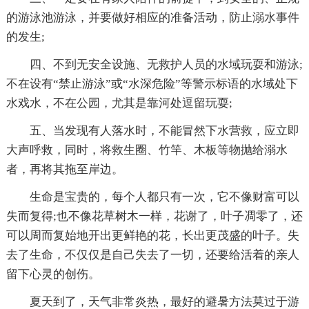
的游泳池游泳，并要做好相应的准备活动，防止溺水事件
的发生;
四、不到无安全设施、无救护人员的水域玩耍和游泳;
不在设有“禁止游泳”或“水深危险”等警示标语的水域处下
水戏水，不在公园，尤其是靠河处逗留玩耍;
五、当发现有人落水时，不能冒然下水营救，应立即
大声呼救，同时，将救生圈、竹竿、木板等物抛给溺水
者，再将其拖至岸边。
生命是宝贵的，每个人都只有一次，它不像财富可以
失而复得;也不像花草树木一样，花谢了，叶子凋零了，还
可以周而复始地开出更鲜艳的花，长出更茂盛的叶子。失
去了生命，不仅仅是自己失去了一切，还要给活着的亲人
留下心灵的创伤。
夏天到了，天气非常炎热，最好的避暑方法莫过于游