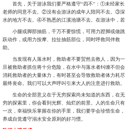
首先，关于游泳我们要严格遵守“四不”：①未经家长
老师的同意不去。②没有会游泳的成年人陪同不去。③深
水的地方不去。④不熟悉的江溪池塘不去。在游泳中，若
小腿或脚部抽筋，千万不要惊慌，可用力蹬脚或做跳
跃动作，或用力按摩、拉扯抽筋部位，同时呼救同伴救
助。
当发现有人落水时，救助者不要贸然去救人，因为一
旦被救助者抓住将十分危险，在水中与落水者纠缠不但会
消耗救助者的大量体力，有时甚至会导致救助者体力耗尽
最终丧命。我们可以大声呼叫引来大人的注意进行救助。
生命的全部意义在于无穷探索尚未知道的东西，在无
穷的探索里，你会看到光辉、灿烂的前景。人的生命只有
一次，幸福快乐掌握在你的手里，我们要学会珍惜生命，
养成自觉遵守溺水安全原则的好习惯。