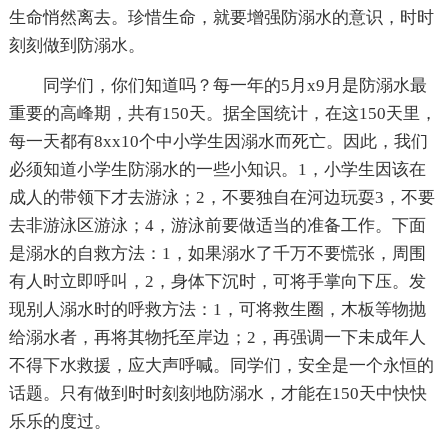
生命悄然离去。珍惜生命，就要增强防溺水的意识，时时
刻刻做到防溺水。
同学们，你们知道吗？每一年的5月x9月是防溺水最
重要的高峰期，共有150天。据全国统计，在这150天里，
每一天都有8xx10个中小学生因溺水而死亡。因此，我们
必须知道小学生防溺水的一些小知识。1，小学生因该在
成人的带领下才去游泳；2，不要独自在河边玩耍3，不要
去非游泳区游泳；4，游泳前要做适当的准备工作。下面
是溺水的自救方法：1，如果溺水了千万不要慌张，周围
有人时立即呼叫，2，身体下沉时，可将手掌向下压。发
现别人溺水时的呼救方法：1，可将救生圈，木板等物抛
给溺水者，再将其物托至岸边；2，再强调一下未成年人
不得下水救援，应大声呼喊。同学们，安全是一个永恒的
话题。只有做到时时刻刻地防溺水，才能在150天中快快
乐乐的度过。