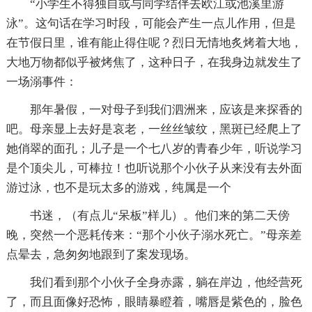
“小学生不得独自或与同学结伴去欧江或池溪里游
泳”。这句话在学习时段，可能会产生一点儿作用，但是
在节假日里，谁有能止得住呢？烈日无情地炙烤着大地，
大地万物都似乎被烤焦了，这种日子，在我身边就发生了
一场溺事件：
那年暑假，一对母子到我们泗洲来，应该是来探香的
吧。母亲显上去好是哀老，一丝丝皱纹，黑斑已经爬上了
她俏翠的面孔；儿子是一个七八岁的青春少年，听说学习
是个顶尖儿，可棒拉！也听说那个小伙子从来没有去外面
游过泳，也不是玩太多的游戏，纯属是一个
书迷，（有点儿“呆板”样儿）。他们来的第二天傍
晚，突然一个恶耗传来：“那个小伙子溺水死亡。”母亲差
点晕去，急匆匆地跟到了案发现场。
我们看到那个小伙子全身赤露，躺在岸边，他经营死
了，而且面像好恐怖，眼睛暴瞪着，嘴唇是紫色的，脸色