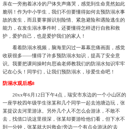
亲在一旁抱着冰冷的尸体失声痛哭，感觉到生命竟然如此
脆弱！作为中小学生，我们不但要懂得如何去预防溺水事
故的发生，而且要掌握识别险情、紧急避险和遇险逃生的
能力，在发生溺水事件时，还要懂得怎样进行自救和救
护，爱护自己，也是爱护我们的家人！
看着防溺水视频，脑海里闪过一幕幕悲痛画面，感觉
收获很多——懂得了许多预防溺水知识，提高了安全意
识。我要把课间操时向思谕老师教我们的防溺水知识牢牢
记在心头！同学们，让我们预防溺水，珍爱生命吧！
防溺水观后感8
20xx年6月12日下午4点，瑞安市东边的一个小山区的
一座学校四年级学生张某和几个同学一起去池塘边玩，张
某提议去河里游泳。另外几个人不怎么会游泳，不敢不
去，找借口说这里很深，张某却要游给他们看，但下水不
到一分钟，张某就大叫救命!旁边一个有点会游泳的'去