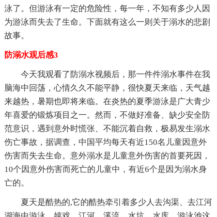
泳了。但游泳有一定的危险性，每一年，不知有多少人因
为游泳而失去了生命。下面就有这么一则关于溺水的悲剧
故事。
防溺水观后感3
今天我观看了防溺水视频后，那一件件溺水事件在我
脑海中回荡，心情久久不能平静，很快夏天来临，天气越
来越热，暑期也即将来临。在炎热的夏季游泳是广大青少
年喜爱的锻炼项目之一。然而，不做好准备、缺少安全防
范意识，遇到意外时慌张、不能沉着自救，极易发生溺水
伤亡事故，据调查，中国平均每天有近150名儿童因意外
伤害而失去生命。意外溺水是儿童意外伤害的首要死因，
10个因意外伤害而死亡的儿童中，有近6个是因为溺水身
亡的。
夏天是酷热的,它的酷热牵引着多少人去沟渠、去江河
湖海中游泳、嬉戏，江河、溪流、水坑、水库、游泳池这