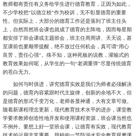
教师都有责任有义务给学生进行德育教育，正因为如此，
不少学校把“以德立校”作为校训，无不彰显德育的重要
性。但实际上，大部分的德育工作还是落到了班主任头
上，自然而然班会课也就成了德育的主阵地，因而每星期
都安排了班会课或主题班会，班主任周周讲、天天说，甚
至课前也要顺带提醒，绝不放过任何机会，真可谓“用心
良苦，责任心强”。殊不知，这种死板的说教，灌输式的
教育效果如何呢，从学生的一句“老调重弹”尽显传统德育
的苍白无力。
如何与时俱进，讲究德育实效是我们为师者必须解决
的问题，德育内容紧跟时代主旋律，创新的余地不大，但
是德育的形式千变万化，老师各显神通，大有文章可做。
随着新课程理念更新，现代教育技术水平的进步，课堂教
学要求教师创造性地开发和使用课程资源，班会课当然也
不例外。要想上好一堂班会课，让德育有实效，现代教育
技术的运用非常重要，我校的一节防溺水安全教育观摩课