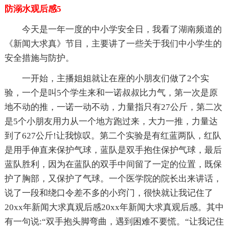
防溺水观后感5
今天是一年一度的中小学安全日，我看了湖南频道的
《新闻大求真》节目，主要讲了一些关于我们中小学生的
安全措施与防护。
一开始，主播姐姐就让在座的小朋友们做了2个实
验，一个是叫5个学生来和一诺叔叔比力气，第一次是原
地不动的推，一诺一动不动，力量指只有27公斤，第二次
是5个小朋友用力从一个地方跑过来，大力一推，力量达
到了627公斤!让我惊叹。第二个实验是有红蓝两队，红队
是用手伸直来保护气球，蓝队是双手抱住保护气球，最后
蓝队胜利，因为在蓝队的双手中间留了一定的位置，既保
护了胸部，又保护了气球。一个医学院的院长出来讲话，
说了一段和绕口令差不多的小窍门，很快就让我记住了
20xx年新闻大求真观后感20xx年新闻大求真观后感。其中
有一句说:“双手抱头脚弯曲，遇到困难不要慌。“让我记住