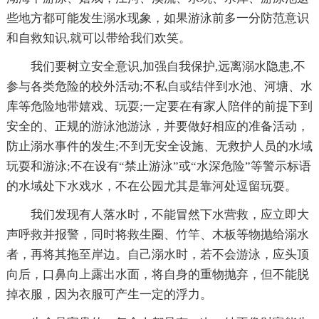
些地方都可能发生溺水现象，如果游泳前多一分防范意识
和自救知识,就可以带给我们欢笑。
我们要树立安全意识,加强自我保护,远离溺水隐患,不
参与各类危险的校外活动;不私自或结伴到水池、河塘、水
库等危险地带嬉戏、玩耍;一定要在有家人陪伴的前提下到
安全的、正规的游泳池游泳，并要做好相应的准备活动，
防止溺水事件的发生;不到无安全设施、无救护人员的水域
玩耍和游泳;不在设有“禁止游泳”或“水深危险”等警示标语
的水域处下水戏水，不在公园尤其是靠河处逗留玩耍。
我们发现有人落水时，不能冒然下水营救，应立即大
声呼救并报警，同时将救生圈、竹竿、木板等物抛给溺水
者，再将其拖至岸边。自己溺水时，若不会游泳，应头顶
向后，口鼻向上露出水面，将自身的重物抛弃，但不能脱
掉衣服，因为衣服可产生一定的浮力。