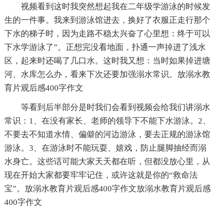
视频看到这时我突然想起我在二年级学游泳的时候发
生的一件事。我来到游泳馆进去，换好了衣服正走行那个
下水的梯子时，因为走路不稳太兴奋了心里想：终于可以
下水学游泳了”。正想完没看地面，扑通一声掉进了浅水
区，起来时还喝了几口水。这时我又想：当时如果掉进塘
河、水库怎么办，看来下次还要加强溺水常识。放溺水教
育片观后感400字作文
等看到后半部分是时我们会看到视频会给我们讲溺水
常识：1、在没有家长、老师的领导下不能下水游泳。2、
不要去不知道水情、偏僻的河边游泳，要去正规的游泳馆
游泳。3、在游泳时不能玩耍、嬉戏，防止腿脚抽经而溺
水身亡。这些话可能大家天天都在听，但都没放心里，从
现在开始大家都要牢牢记住，或许这就是你的“救命法
宝”。放溺水教育片观后感400字作文放溺水教育片观后感
400字作文