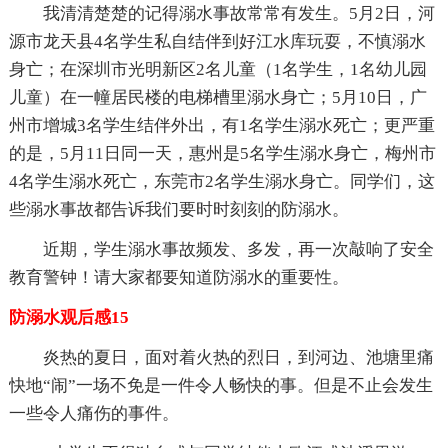
我清清楚楚的记得溺水事故常常有发生。5月2日，河
源市龙天县4名学生私自结伴到好江水库玩耍，不慎溺水
身亡；在深圳市光明新区2名儿童（1名学生，1名幼儿园
儿童）在一幢居民楼的电梯槽里溺水身亡；5月10日，广
州市增城3名学生结伴外出，有1名学生溺水死亡；更严重
的是，5月11日同一天，惠州是5名学生溺水身亡，梅州市
4名学生溺水死亡，东莞市2名学生溺水身亡。同学们，这
些溺水事故都告诉我们要时时刻刻的防溺水。
近期，学生溺水事故频发、多发，再一次敲响了安全
教育警钟！请大家都要知道防溺水的重要性。
防溺水观后感15
炎热的夏日，面对着火热的烈日，到河边、池塘里痛
快地“闹”一场不免是一件令人畅快的事。但是不止会发生
一些令人痛伤的事件。